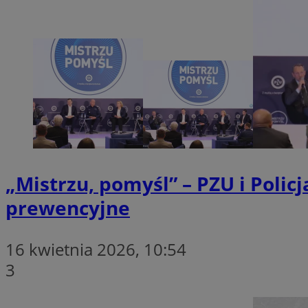
SessID
QeSessID
MvSessID
VISITOR_PRIVACY_
suid
„Mistrzu, pomyśl” – PZU i Polic
prewencyjne
INGRESSCOOKIE
16 kwietnia 2026, 10:54
euds
3
__cf_bm