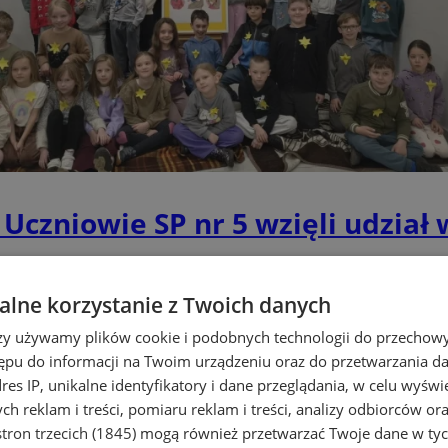
czniowie SP nr 5 wzięli udział 
lne korzystanie z Twoich danych
rzy używamy plików cookie i podobnych technologii do przechow
ępu do informacji na Twoim urządzeniu oraz do przetwarzania 
dres IP, unikalne identyfikatory i dane przeglądania, w celu wyświ
h reklam i treści, pomiaru reklam i treści, analizy odbiorców or
tron trzecich (1845)
mogą również przetwarzać Twoje dane w tych