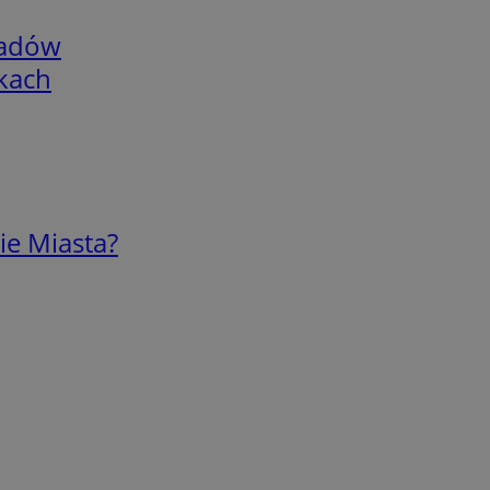
adów
skach
ie Miasta?