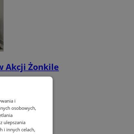
w Akcji Żonkile
ywania i
danych osobowych,
etlania
az ulepszania
 i innych celach,