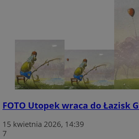
CookieScriptConse
li_gc
Nazwa
Nazwa
Nazwa
ustat_5q1fpXenruu
_ga_VBEXFQ7ESL
ADK_EX_11
tuuid_lu
FOTO
Utopek wraca do Łazisk G
ustat_wifky5Xx15n
_ga
ustat_lcx1lqx4r6x3
15 kwietnia 2026, 14:39
ustat_hp8X2ki0r9b
tuuid_lu
7
__mguid_