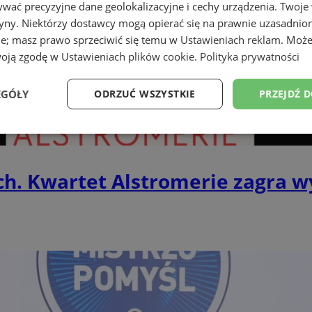
wać precyzyjne dane geolokalizacyjne i cechy urządzenia. Twoje
tryny. Niektórzy dostawcy mogą opierać się na prawnie uzasadnio
ie; masz prawo sprzeciwić się temu w
Ustawieniach reklam
. Może
woją zgodę w
Ustawieniach plików cookie
.
Polityka prywatności
EGÓŁY
ODRZUĆ WSZYSTKIE
PRZEJDŹ 
Wydajność
Targetowanie
Funkcjonalność
Ni
ch. Kwartet Alstromerie zagra 
ezbędne
Wydajność
Targetowanie
Funkcjonalność
Niesklasyfikow
ie umożliwiają korzystanie z podstawowych funkcji strony internetowej, takich jak log
Bez niezbędnych plików cookie nie można prawidłowo korzystać ze strony internetowe
Okres
Provider
/
Domena
Opis
przechowywania