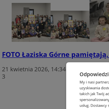
FOTO
Łaziska Górne pamiętają. U
21 kwietnia 2026, 14:34
Odpowiedzia
3
My i nasi partne
uzyskiwania dost
takich jak Twój a
spersonalizowanyc
usług.
Dostawcy s