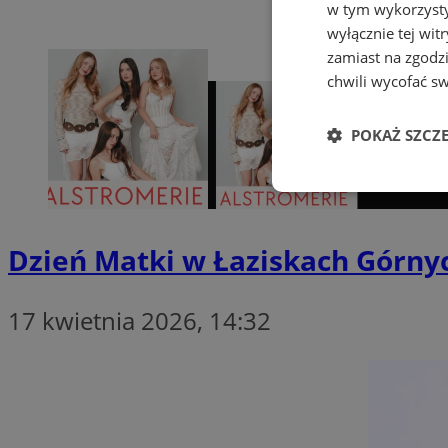
w tym wykorzysty
wyłącznie tej wi
zamiast na zgodz
chwili wycofać s
POKAŻ SZCZ
Niezbędne
Dzień Matki w Łaziskach Górny
17 kwietnia 2026, 14:32
Ni
Niezbędne pliki cook
zarządzanie kontem. 
Nazwa