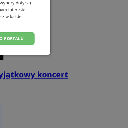
 wybory dotyczą
nym interesie
sz w każdej
DO PORTALU
esklasyfikowane
wyjątkowy koncert
ane
owanie użytkownika i
j.