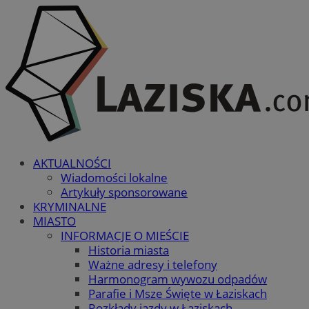
AKTUALNOŚCI
Wiadomości lokalne
Artykuły sponsorowane
KRYMINALNE
MIASTO
INFORMACJE O MIEŚCIE
Historia miasta
Ważne adresy i telefony
Harmonogram wywozu odpadów
Parafie i Msze Święte w Łaziskach
Rozkłady jazdy w Łaziskach