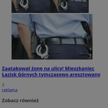
Zaatakował żonę na ulicy! Mieszkaniec
Łazisk Górnych tymczasowo aresztowany
3
reklama
Zobacz również