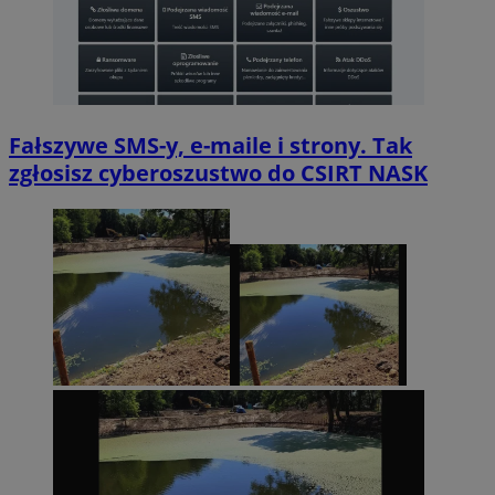
Fałszywe SMS-y, e-maile i strony. Tak
zgłosisz cyberoszustwo do CSIRT NASK