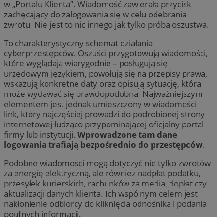
w „Portalu Klienta”. Wiadomość zawierała przycisk
zachęcający do zalogowania się w celu odebrania
zwrotu. Nie jest to nic innego jak tylko próba oszustwa.
To charakterystyczny schemat działania
cyberprzestępców. Oszuści przygotowują wiadomości,
które wyglądają wiarygodnie – posługują się
urzędowym językiem, powołują się na przepisy prawa,
wskazują konkretne daty oraz opisują sytuację, która
może wydawać się prawdopodobna. Najważniejszym
elementem jest jednak umieszczony w wiadomości
link, który najczęściej prowadzi do podrobionej strony
internetowej łudząco przypominającej oficjalny portal
firmy lub instytucji.
Wprowadzone tam dane
logowania trafiają bezpośrednio do przestępców
.
Podobne wiadomości mogą dotyczyć nie tylko zwrotów
za energię elektryczną, ale również nadpłat podatku,
przesyłek kurierskich, rachunków za media, dopłat czy
aktualizacji danych klienta. Ich wspólnym celem jest
nakłonienie odbiorcy do kliknięcia odnośnika i podania
poufnych informacji.