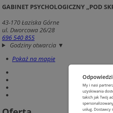
GABINET PSYCHOLOGICZNY „POD SK
43-170
Łaziska Górne
ul. Dworcowa 26/28
696 540 855
Godziny otwarcia ▼
Pokaż na mapie
Odpowiedzia
My i nasi partne
uzyskiwania dost
takich jak Twój a
spersonalizowanyc
Oferta
usług.
Dostawcy s