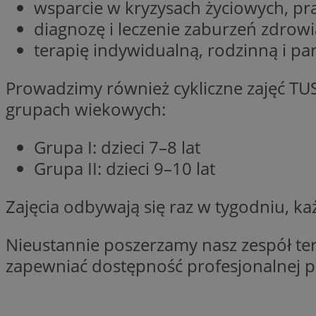
wsparcie w kryzysach życiowych, pr
SessID
diagnozę i leczenie zaburzeń zdrowi
QeSessID
terapię indywidualną, rodzinną i pa
MvSessID
VISITOR_PRIVACY_
Prowadzimy również cykliczne zajęć TUS
grupach wiekowych:
Grupa I: dzieci 7–8 lat
Grupa II: dzieci 9–10 lat
suid
Zajęcia odbywają się raz w tygodniu, ka
INGRESSCOOKIE
Nieustannie poszerzamy nasz zespół ter
zapewniać dostępność profesjonalnej p
euds
__cf_bm