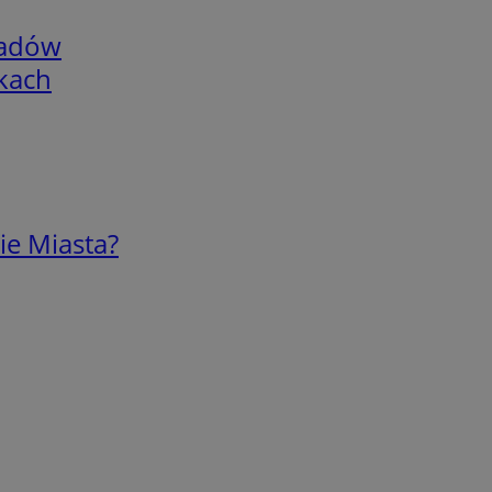
adów
skach
ie Miasta?