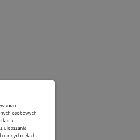
ywania i
danych osobowych,
etlania
az ulepszania
 i innych celach,