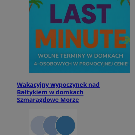
sposo
odwie
do str
intern
g
1 rok
Eventbrite Inc.
Zbiera
.creativecdn.com
dotycz
odwie
użytk
stroni
intern
jak te,
został
przecz
_clck
.laziska.com.pl
1 rok
Ten pli
używa
śledzen
openstat_gid
.openstat.eu
użytk
pb_rtb_ev_part
1 rok
PulsePoint (now
zaang
ustat_bfy9ukrm5awyiqh7i5d7vba44f29fd
.ustat.info
part of Internet
stroni
Wakacyjny wypoczynek nad
Brands)
intern
.contextweb.com
Bałtykiem w domkach
celu 
doświ
Szmaragdowe Morze
użytk
funkcj
strony
intern
YSC
Sesja
Google LLC
__eoi
.laziska.com.pl
5 miesięcy 4
Ten pli
.youtube.com
tygodnie
używa
nagry
zaang