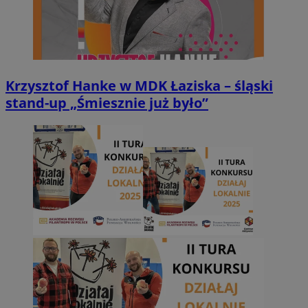
Krzysztof Hanke w MDK Łaziska – śląski
stand-up „Śmiesznie już było”