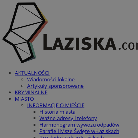
AKTUALNOŚCI
Wiadomości lokalne
Artykuły sponsorowane
KRYMINALNE
MIASTO
INFORMACJE O MIEŚCIE
Historia miasta
Ważne adresy i telefony
Harmonogram wywozu odpadów
Parafie i Msze Święte w Łaziskach
Rozkłady jazdy w Łaziskach