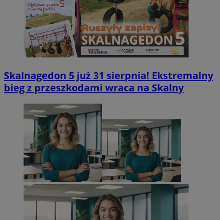
CookieScriptConsent
4 tygodnie 
CookieScript
laziska.com.pl
Skalnagedon 5 już 31 sierpnia! Ekstremalny
bieg z przeszkodami wraca na Skalny
li_gc
5 miesięc
LinkedIn
tygodn
Corporation
.linkedin.com