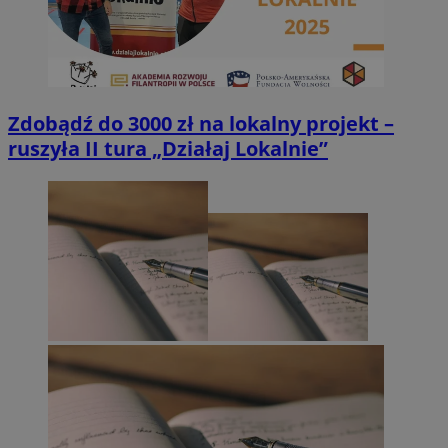
Zdobądź do 3000 zł na lokalny projekt –
ruszyła II tura „Działaj Lokalnie”