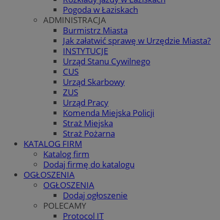
Pogoda w Łaziskach
ADMINISTRACJA
Burmistrz Miasta
Jak załatwić sprawę w Urzędzie Miasta?
INSTYTUCJE
Urząd Stanu Cywilnego
CUS
Urząd Skarbowy
ZUS
Urząd Pracy
Komenda Miejska Policji
Straż Miejska
Straż Pożarna
KATALOG FIRM
Katalog firm
Dodaj firmę do katalogu
OGŁOSZENIA
OGŁOSZENIA
Dodaj ogłoszenie
POLECAMY
Protocol IT