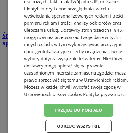
osobowych, takich jak Twój adres IP, unikalne
identyfikatory i dane przeglądania, w celu
wyświetlania spersonalizowanych reklam i treści,
pomiaru reklam i treści, analizy odbiorców oraz
ulepszania usług.
Dostawcy stron trzecich (1845)
Śniadania na trawie w Łaziskach - pierwsze
mogą również przetwarzać Twoje dane w tych i
spotkanie już 19 lipca
innych celach, w tym wykorzystywać precyzyjne
dane geolokalizacyjne i cechy urządzenia. Twoje
wybory dotyczą wyłącznie tej witryny. Niektórzy
dostawcy mogą opierać się na prawnie
uzasadnionym interesie zamiast na zgodzie; masz
prawo sprzeciwić się temu w
Ustawieniach reklam
.
Możesz w każdej chwili wycofać swoją zgodę w
Ustawieniach plików cookie
.
Polityka prywatności
PRZEJDŹ DO PORTALU
ODRZUĆ WSZYSTKIE