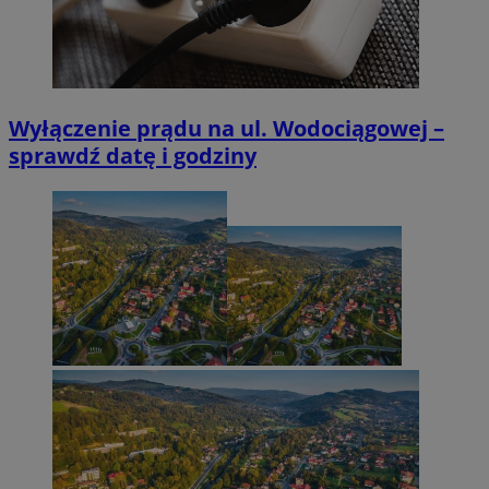
Google Privacy Policy
Wyłączenie prądu na ul. Wodociągowej –
sprawdź datę i godziny
suid
1 rok
Simplifi Holdings
Inc.
.simpli.fi
INGRESSCOOKIE
Sesja
NGINX Inc.
bh.contextweb.com