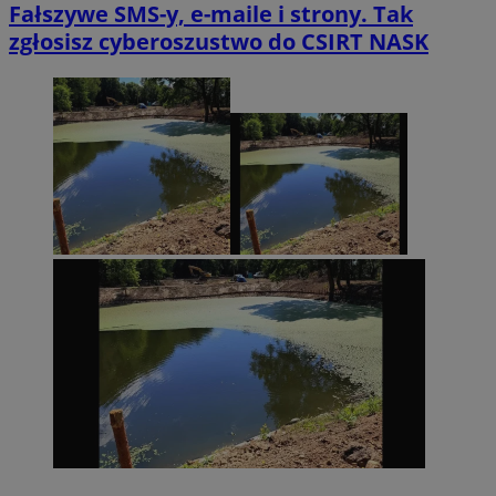
Fałszywe SMS-y, e-maile i strony. Tak
zgłosisz cyberoszustwo do CSIRT NASK