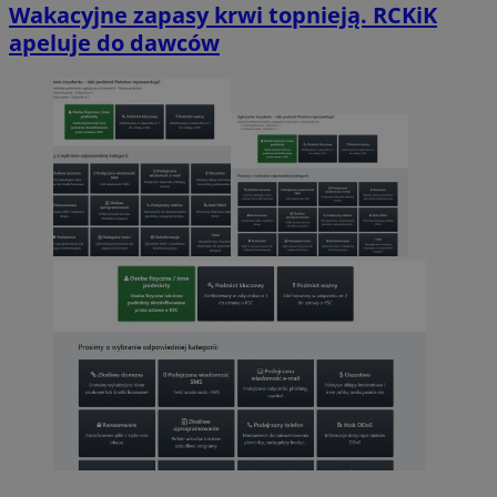
Wakacyjne zapasy krwi topnieją. RCKiK
apeluje do dawców