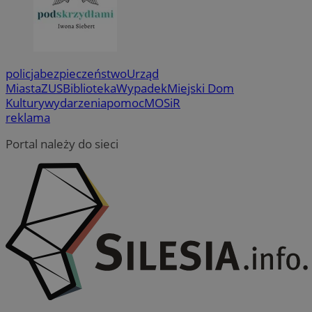
policja
bezpieczeństwo
Urząd
Miasta
ZUS
Biblioteka
Wypadek
Miejski Dom
Kultury
wydarzenia
pomoc
MOSiR
reklama
Portal należy do sieci