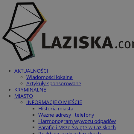
AKTUALNOŚCI
Wiadomości lokalne
Artykuły sponsorowane
KRYMINALNE
MIASTO
INFORMACJE O MIEŚCIE
Historia miasta
Ważne adresy i telefony
Harmonogram wywozu odpadów
Parafie i Msze Święte w Łaziskach
Rozkłady jazdy w Łaziskach