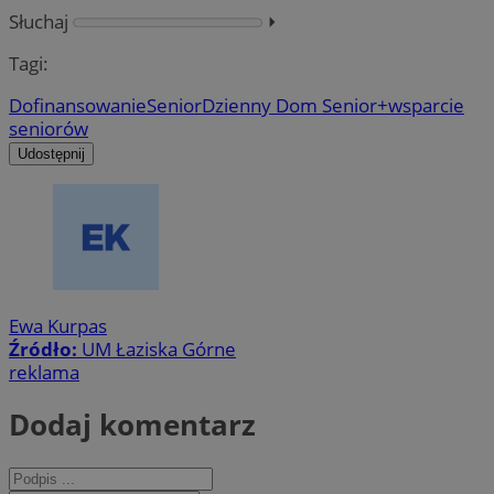
Słuchaj
⏵︎
Tagi:
Dofinansowanie
Senior
Dzienny Dom Senior+
wsparcie
seniorów
Udostępnij
Ewa Kurpas
Źródło:
UM Łaziska Górne
reklama
Dodaj komentarz