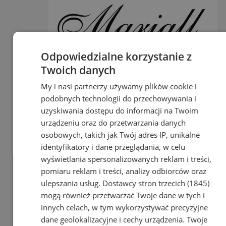
Odpowiedzialne korzystanie z
Twoich danych
My i nasi partnerzy używamy plików cookie i
podobnych technologii do przechowywania i
Różne
uzyskiwania dostępu do informacji na Twoim
Ożyw sypialnię z nowymi
urządzeniu oraz do przetwarzania danych
poszewkami na poduszki!
osobowych, takich jak Twój adres IP, unikalne
identyfikatory i dane przeglądania, w celu
2026-06-03 14:17
wyświetlania spersonalizowanych reklam i treści,
reklama
pomiaru reklam i treści, analizy odbiorców oraz
ulepszania usług.
Dostawcy stron trzecich (1845)
Najnowsze ogłoszenia
mogą również przetwarzać Twoje dane w tych i
innych celach, w tym wykorzystywać precyzyjne
Akcje Nitro-Erg kupię
dane geolokalizacyjne i cechy urządzenia. Twoje