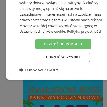
wybory dotyczą wyłącznie tej witryny. Niektórzy
dostawcy mogą opierać się na prawnie
uzasadnionym interesie zamiast na zgodzie; masz
prawo sprzeciwić się temu w
Ustawieniach reklam
.
Możesz w każdej chwili wycofać swoją zgodę w
Ustawieniach plików cookie
.
Polityka prywatności
PRZEJDŹ DO PORTALU
ODRZUĆ WSZYSTKIE
POKAŻ SZCZEGÓŁY
Niezbędne
Wydajność
Targetowanie
Funkcjonalność
Niesklasyfikowane