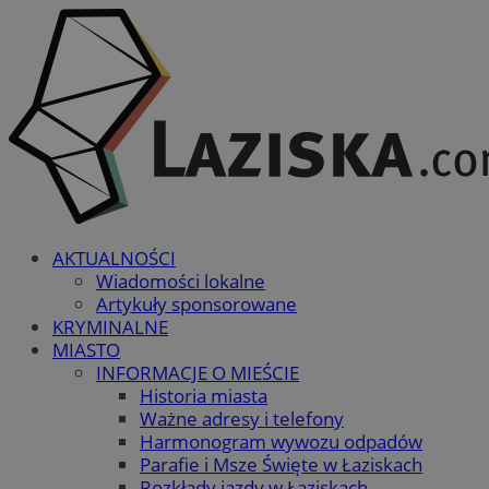
AKTUALNOŚCI
Wiadomości lokalne
Artykuły sponsorowane
KRYMINALNE
MIASTO
INFORMACJE O MIEŚCIE
Historia miasta
Ważne adresy i telefony
Harmonogram wywozu odpadów
Parafie i Msze Święte w Łaziskach
Rozkłady jazdy w Łaziskach