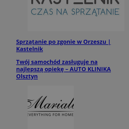
suid
1 rok
Simplifi Holdings
Inc.
.simpli.fi
Sprzątanie po zgonie w Orzeszu |
Kastelnik
INGRESSCOOKIE
Sesja
NGINX Inc.
bh.contextweb.com
Twój samochód zasługuje na
najlepszą opiekę – AUTO KLINIKA
Olsztyn
euds
.rfihub.com
Sesja