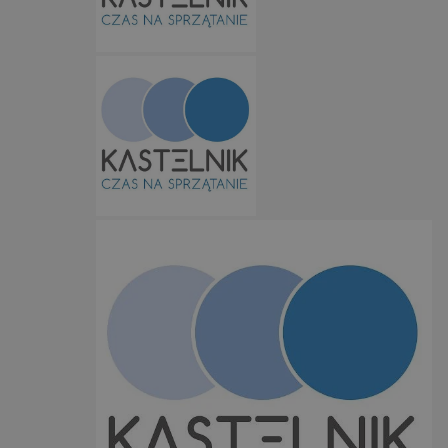
VISITOR_PRIVACY_METADATA
5 miesięc
YouTube
tygodn
.youtube.com
Google Privacy Policy