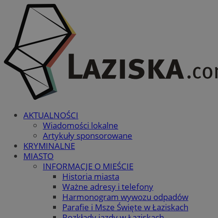
AKTUALNOŚCI
Wiadomości lokalne
Artykuły sponsorowane
KRYMINALNE
MIASTO
INFORMACJE O MIEŚCIE
Historia miasta
Ważne adresy i telefony
Harmonogram wywozu odpadów
Parafie i Msze Święte w Łaziskach
Rozkłady jazdy w Łaziskach