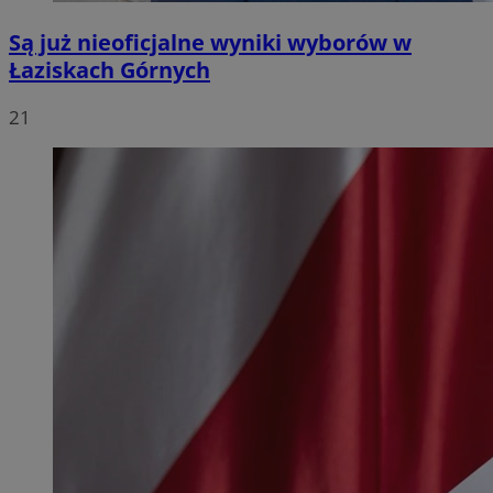
Są już nieoficjalne wyniki wyborów w
Łaziskach Górnych
21