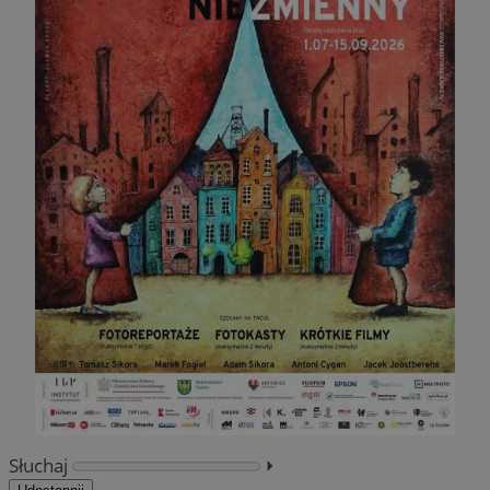
Słuchaj
⏵︎