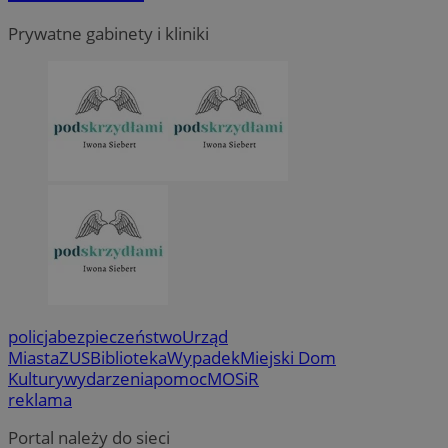
Prywatne gabinety i kliniki
policja
bezpieczeństwo
Urząd
Miasta
ZUS
Biblioteka
Wypadek
Miejski Dom
Kultury
wydarzenia
pomoc
MOSiR
reklama
Portal należy do sieci