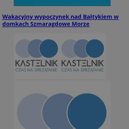
Wakacyjny wypoczynek nad Bałtykiem w
domkach Szmaragdowe Morze