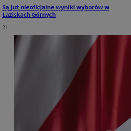
Są już nieoficjalne wyniki wyborów w
Łaziskach Górnych
21