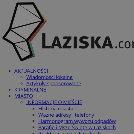
AKTUALNOŚCI
Wiadomości lokalne
Artykuły sponsorowane
KRYMINALNE
MIASTO
INFORMACJE O MIEŚCIE
Historia miasta
Ważne adresy i telefony
Harmonogram wywozu odpadów
Parafie i Msze Święte w Łaziskach
Rozkłady jazdy w Łaziskach