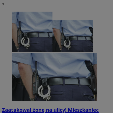
3
Zaatakował żonę na ulicy! Mieszkaniec