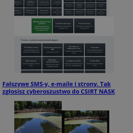
Fałszywe SMS-y, e-maile i strony. Tak
zgłosisz cyberoszustwo do CSIRT NASK