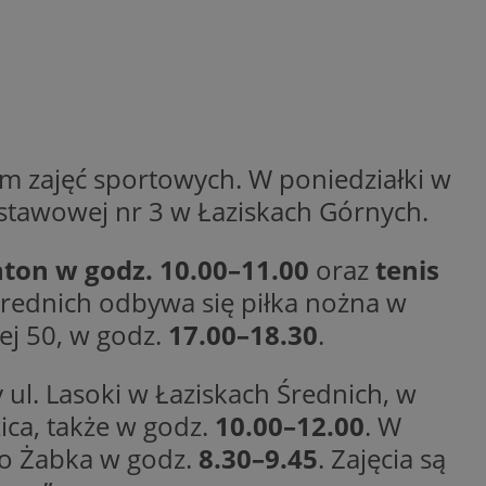
trony internetowej,
e ważnych raportów
ryny internetowej.
rzez usługę Cookie-
preferencji
 na pliki cookie.
ookie Cookie-
y gościa na
zajęć sportowych. W poniedziałki w
nych celów
stawowej nr 3 w Łaziskach Górnych.
ton w godz. 10.00–11.00
oraz
tenis
 Średnich odbywa się piłka nożna w
ej 50, w godz.
17.00–18.30
.
lytics do
dzającego, który
dwiedzającego w
 Analytics - co
i temu Bidswitch
ul. Lasoki w Łaziskach Średnich, w
wanej usługi
i zapewnić, że
rozróżniania
e tych samych
zica, także w godz.
10.00–12.00
. W
ie losowo
nta. Jest on
go Żabka w godz.
8.30–9.45
. Zajęcia są
ynie i służy do
dzającego, który
, sesji i kampanii
dwiedzającego w
st używany do
i temu Bidswitch
yfikacji urządzeń