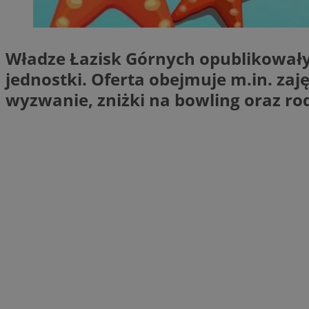
SessID
QeSessID
MvSessID
Władze Łazisk Górnych opublikowały
VISITOR_PRIVACY_
jednostki. Oferta obejmuje m.in. zaj
wyzwanie, zniżki na bowling oraz ro
suid
INGRESSCOOKIE
euds
__cf_bm