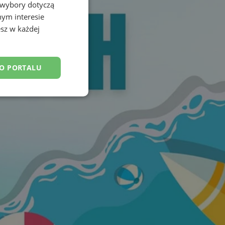
 wybory dotyczą
nym interesie
sz w każdej
DO PORTALU
esklasyfikowane
ane
owanie użytkownika i
j.