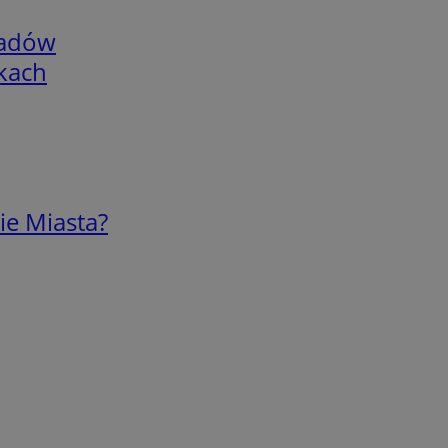
adów
skach
ie Miasta?