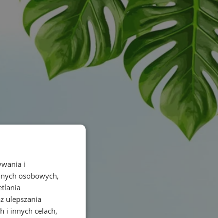
ywania i
danych osobowych,
etlania
az ulepszania
 i innych celach,