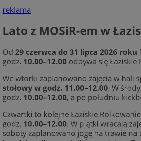
reklama
CookieScriptConse
Lato z MOSiR-em w Łazi
li_gc
Od
29 czerwca do 31 lipca 2026 roku
godz.
10.00–12.00
odbywa się Łaziskie 
We wtorki zaplanowano zajęcia w hali 
Nazwa
Nazwa
stołowy w godz. 11.00–12.00
. W środy
Nazwa
ustat_5q1fpXenruu
godz.
10.00–12.00
, a po południu kick
_ga_VBEXFQ7ESL
ADK_EX_11
tuuid_lu
ustat_wifky5Xx15n
_ga
Czwartki to kolejne Łaziskie Rolkowani
ustat_lcx1lqx4r6x3
godz.
10.00–12.00
. W piątki wracają zaj
ustat_hp8X2ki0r9b
soboty zaplanowano jogę na trawie na
tuuid_lu
__mguid_