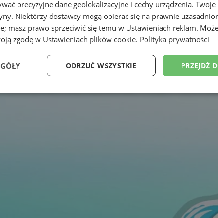
wać precyzyjne dane geolokalizacyjne i cechy urządzenia. Twoje
tryny. Niektórzy dostawcy mogą opierać się na prawnie uzasadnio
ie; masz prawo sprzeciwić się temu w
Ustawieniach reklam
. Może
woją zgodę w
Ustawieniach plików cookie
.
Polityka prywatności
EGÓŁY
ODRZUĆ WSZYSTKIE
PRZEJDŹ 
Wydajność
Targetowanie
Funkcjonalność
Ni
ezbędne
Wydajność
Targetowanie
Funkcjonalność
Niesklasyfikow
ie umożliwiają korzystanie z podstawowych funkcji strony internetowej, takich jak log
Bez niezbędnych plików cookie nie można prawidłowo korzystać ze strony internetowe
Okres
Provider
/
Domena
Opis
przechowywania