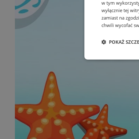
w tym wykorzysty
wyłącznie tej wi
zamiast na zgodz
chwili wycofać s
POKAŻ SZCZ
Niezbędne
Ni
Niezbędne pliki cook
zarządzanie kontem. 
Nazwa