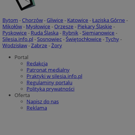
Bytom
-
Chorzów
-
Gliwice
-
Katowice
-
Łaziska Górne
-
Mikołów
-
Mysłowice
-
Orzesze
-
Piekary Śląskie
-
Pyskowice
-
Ruda Śląska
-
Rybnik
-
Siemianowice
-
Silesia.info.pl
-
Sosnowiec
-
Świętochłowice
-
Tychy
-
Wodzisław
-
Zabrze
-
Żory
Portal
Redakcja
Patronat medialny
Praktyki w silesia.info.pl
Regulaminy portalu
Polityka prywatności
Oferta
Napisz do nas
Reklama