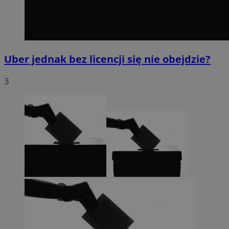
Uber jednak bez licencji się nie obejdzie?
3