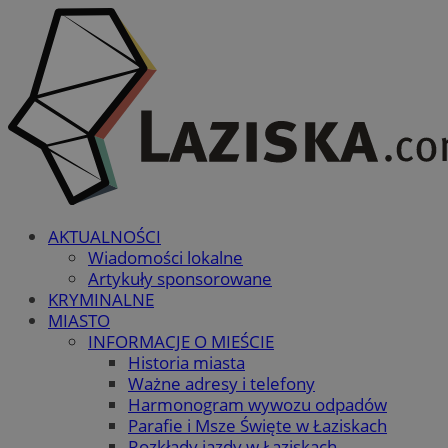
AKTUALNOŚCI
Wiadomości lokalne
Artykuły sponsorowane
KRYMINALNE
MIASTO
INFORMACJE O MIEŚCIE
Historia miasta
Ważne adresy i telefony
Harmonogram wywozu odpadów
Parafie i Msze Święte w Łaziskach
Rozkłady jazdy w Łaziskach