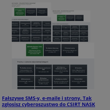
Fałszywe SMS-y, e-maile i strony. Tak
zgłosisz cyberoszustwo do CSIRT NASK