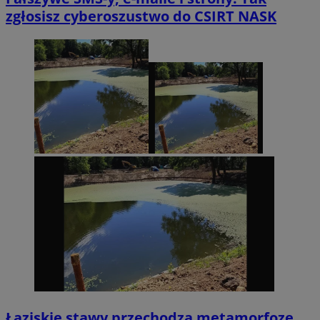
zgłosisz cyberoszustwo do CSIRT NASK
Łaziskie stawy przechodzą metamorfozę.