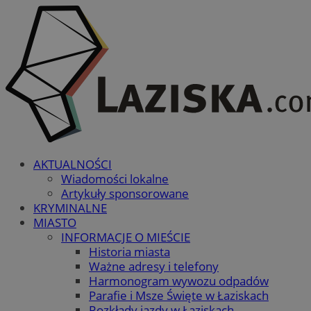
AKTUALNOŚCI
Wiadomości lokalne
Artykuły sponsorowane
KRYMINALNE
MIASTO
INFORMACJE O MIEŚCIE
Historia miasta
Ważne adresy i telefony
Harmonogram wywozu odpadów
Parafie i Msze Święte w Łaziskach
Rozkłady jazdy w Łaziskach