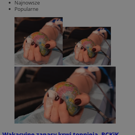
Najnowsze
Popularne
Wakacyjne zapasy krwi topnieją. RCKiK