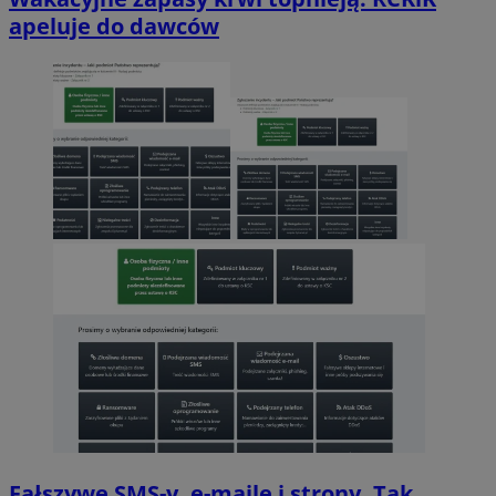
apeluje do dawców
Fałszywe SMS-y, e-maile i strony. Tak