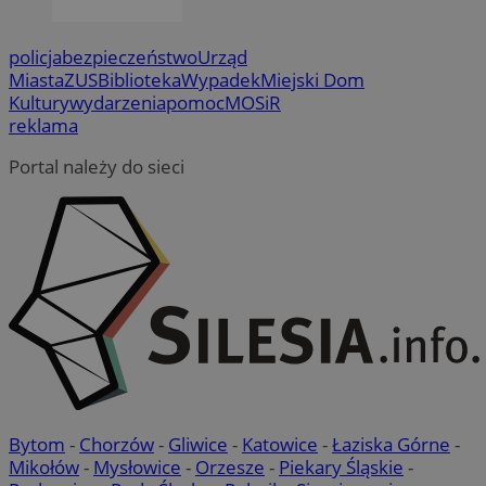
policja
bezpieczeństwo
Urząd
Miasta
ZUS
Biblioteka
Wypadek
Miejski Dom
Kultury
wydarzenia
pomoc
MOSiR
reklama
Portal należy do sieci
Bytom
-
Chorzów
-
Gliwice
-
Katowice
-
Łaziska Górne
-
Mikołów
-
Mysłowice
-
Orzesze
-
Piekary Śląskie
-