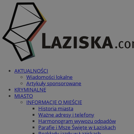
AKTUALNOŚCI
Wiadomości lokalne
Artykuły sponsorowane
KRYMINALNE
MIASTO
INFORMACJE O MIEŚCIE
Historia miasta
Ważne adresy i telefony
Harmonogram wywozu odpadów
Parafie i Msze Święte w Łaziskach
Rozkłady jazdy w Łaziskach