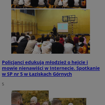
Policjanci edukują młodzież o hejcie i
mowie nienawiści w Internecie. Spotkanie
w SP nr 5 w Łaziskach Górnych
5