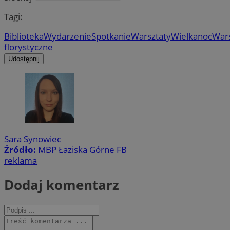
Tagi:
Biblioteka
Wydarzenie
Spotkanie
Warsztaty
Wielkanoc
Wars
florystyczne
Udostępnij
Sara Synowiec
Źródło:
MBP Łaziska Górne FB
reklama
Dodaj komentarz