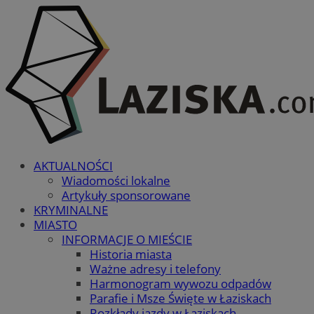
AKTUALNOŚCI
Wiadomości lokalne
Artykuły sponsorowane
KRYMINALNE
MIASTO
INFORMACJE O MIEŚCIE
Historia miasta
Ważne adresy i telefony
Harmonogram wywozu odpadów
Parafie i Msze Święte w Łaziskach
Rozkłady jazdy w Łaziskach