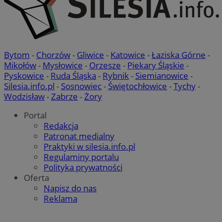
Bytom
-
Chorzów
-
Gliwice
-
Katowice
-
Łaziska Górne
-
Mikołów
-
Mysłowice
-
Orzesze
-
Piekary Śląskie
-
Pyskowice
-
Ruda Śląska
-
Rybnik
-
Siemianowice
-
Silesia.info.pl
-
Sosnowiec
-
Świętochłowice
-
Tychy
-
Wodzisław
-
Zabrze
-
Żory
Portal
Redakcja
Patronat medialny
Praktyki w silesia.info.pl
Regulaminy portalu
Polityka prywatności
Oferta
Napisz do nas
Reklama