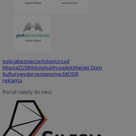
policja
bezpieczeństwo
Urząd
Miasta
ZUS
Biblioteka
Wypadek
Miejski Dom
Kultury
wydarzenia
pomoc
MOSiR
reklama
Portal należy do sieci