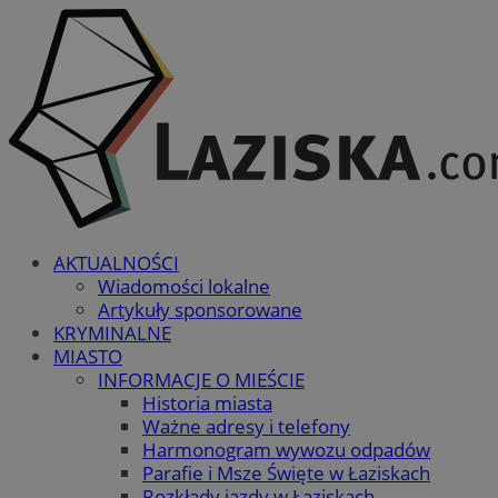
AKTUALNOŚCI
Wiadomości lokalne
Artykuły sponsorowane
KRYMINALNE
MIASTO
INFORMACJE O MIEŚCIE
Historia miasta
Ważne adresy i telefony
Harmonogram wywozu odpadów
Parafie i Msze Święte w Łaziskach
Rozkłady jazdy w Łaziskach