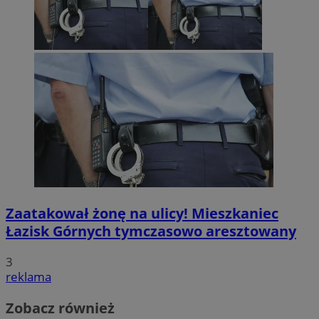
Zaatakował żonę na ulicy! Mieszkaniec
Łazisk Górnych tymczasowo aresztowany
3
reklama
Zobacz również