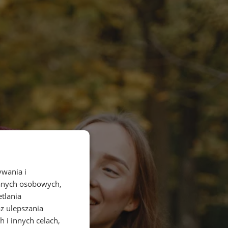
ywania i
danych osobowych,
etlania
az ulepszania
 i innych celach,