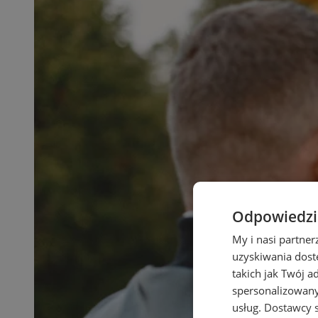
Odpowiedzia
My i nasi partne
uzyskiwania dost
takich jak Twój a
spersonalizowanyc
usług.
Dostawcy s