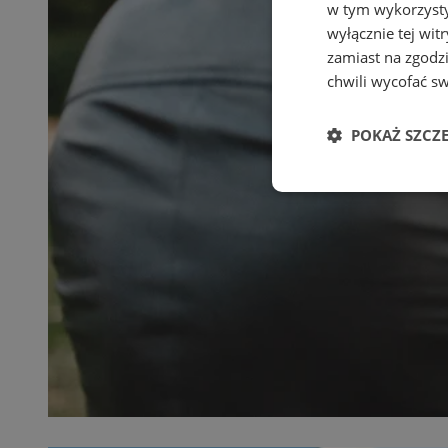
w tym wykorzysty
wyłącznie tej wi
zamiast na zgodz
chwili wycofać s
POKAŻ SZCZ
Niezbędne
Ni
Niezbędne pliki cook
zarządzanie kontem. 
Nazwa