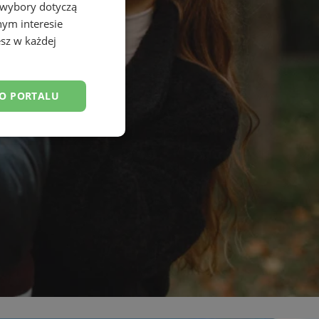
 wybory dotyczą
nym interesie
sz w każdej
DO PORTALU
esklasyfikowane
ane
owanie użytkownika i
j.