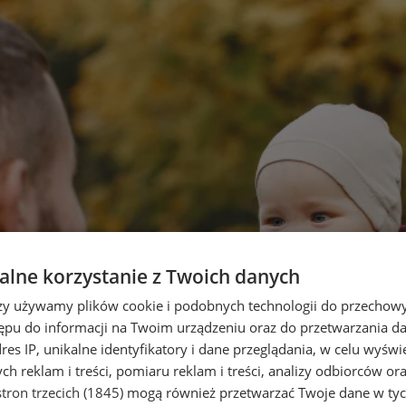
lne korzystanie z Twoich danych
rzy używamy plików cookie i podobnych technologii do przechow
ępu do informacji na Twoim urządzeniu oraz do przetwarzania 
dres IP, unikalne identyfikatory i dane przeglądania, w celu wyświ
h reklam i treści, pomiaru reklam i treści, analizy odbiorców or
tron trzecich (1845)
mogą również przetwarzać Twoje dane w tych