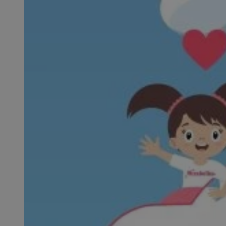
SessID
QeSessID
MvSessID
VISITOR_PRIVACY_
suid
INGRESSCOOKIE
euds
__cf_bm