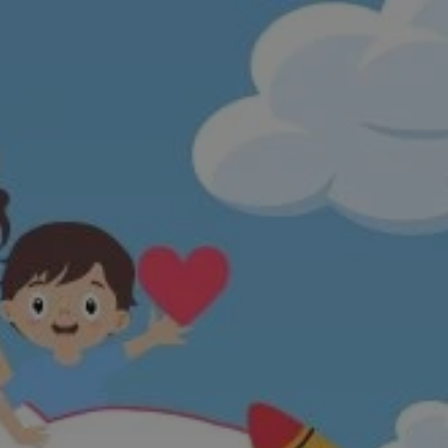
entyfikator sesji.
entyfikator sesji.
entyfikator sesji.
nformacje o zgodzie
ncjach dotyczących
ia z witryny.
olityki prywatności
ich przestrzeganie
temu użytkownik nie
woich preferencji,
 z regulacjami
 identyfikatora
erów obsługuje
ekście
lu optymalizacji
 do przechowywania
niu do usług
e, czy użytkownik
enia lub reklamy.
niania ludzi i