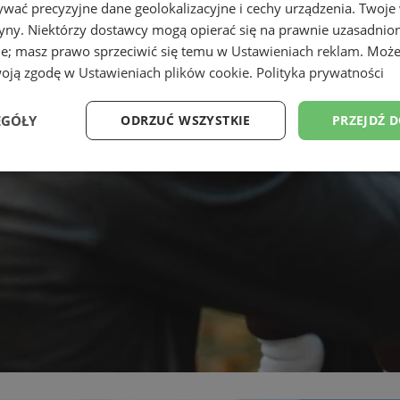
wać precyzyjne dane geolokalizacyjne i cechy urządzenia. Twoje
tryny. Niektórzy dostawcy mogą opierać się na prawnie uzasadnio
ie; masz prawo sprzeciwić się temu w
Ustawieniach reklam
. Może
woją zgodę w
Ustawieniach plików cookie
.
Polityka prywatności
EGÓŁY
ODRZUĆ WSZYSTKIE
PRZEJDŹ 
Wydajność
Targetowanie
Funkcjonalność
Ni
ezbędne
Wydajność
Targetowanie
Funkcjonalność
Niesklasyfikow
ie umożliwiają korzystanie z podstawowych funkcji strony internetowej, takich jak log
Bez niezbędnych plików cookie nie można prawidłowo korzystać ze strony internetowe
Okres
Provider
/
Domena
Opis
przechowywania