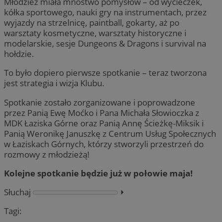
Młodzież miała mnóstwo pomysłów – od wycieczek,
kółka sportowego, nauki gry na instrumentach, przez
wyjazdy na strzelnicę, paintball, gokarty, aż po
warsztaty kosmetyczne, warsztaty historyczne i
modelarskie, sesje Dungeons & Dragons i survival na
hołdzie.
To było dopiero pierwsze spotkanie – teraz tworzona
jest strategia i wizja Klubu.
Spotkanie zostało zorganizowane i poprowadzone
przez Panią Ewę Moćko i Pana Michała Słowioczka z
MDK Łaziska Górne oraz Panią Annę Ścieżkę-Miksik i
Panią Weronikę Januszkę z Centrum Usług Społecznych
w Łaziskach Górnych, którzy stworzyli przestrzeń do
rozmowy z młodzieżą!
Kolejne spotkanie będzie już w połowie maja!
Słuchaj
⏵︎
Tagi: