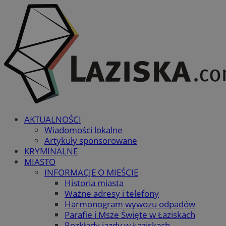
AKTUALNOŚCI
Wiadomości lokalne
Artykuły sponsorowane
KRYMINALNE
MIASTO
INFORMACJE O MIEŚCIE
Historia miasta
Ważne adresy i telefony
Harmonogram wywozu odpadów
Parafie i Msze Święte w Łaziskach
Rozkłady jazdy w Łaziskach