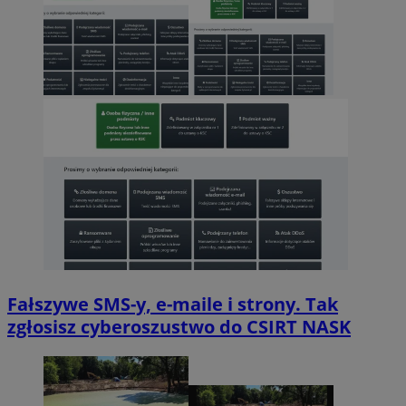
Fałszywe SMS-y, e-maile i strony. Tak
zgłosisz cyberoszustwo do CSIRT NASK