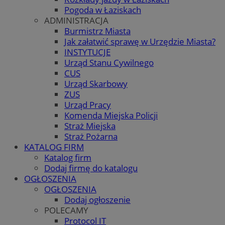
Pogoda w Łaziskach
ADMINISTRACJA
Burmistrz Miasta
Jak załatwić sprawę w Urzędzie Miasta?
INSTYTUCJE
Urząd Stanu Cywilnego
CUS
Urząd Skarbowy
ZUS
Urząd Pracy
Komenda Miejska Policji
Straż Miejska
Straż Pożarna
KATALOG FIRM
Katalog firm
Dodaj firmę do katalogu
OGŁOSZENIA
OGŁOSZENIA
Dodaj ogłoszenie
POLECAMY
Protocol IT