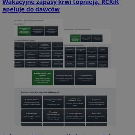
Wakacyjne zapasy krwi topnieją. RCKiK
apeluje do dawców