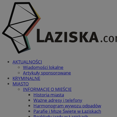
AKTUALNOŚCI
Wiadomości lokalne
Artykuły sponsorowane
KRYMINALNE
MIASTO
INFORMACJE O MIEŚCIE
Historia miasta
Ważne adresy i telefony
Harmonogram wywozu odpadów
Parafie i Msze Święte w Łaziskach
Rozkłady jazdy w Łaziskach