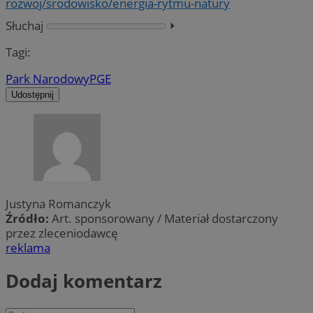
rozwoj/srodowisko/energia-rytmu-natury
Słuchaj
⏵︎
Tagi:
Park Narodowy
PGE
Udostępnij
Justyna Romanczyk
Źródło:
Art. sponsorowany / Materiał dostarczony
przez zleceniodawcę
reklama
Dodaj komentarz