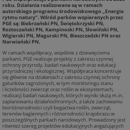
roku. Działania realizowane są w ramach
autorskiego programu środowiskowego „Energia
rytmu natury”. Wśród parków wspieranych przez
PGE są: Biebrzański PN, Świętokrzyski PN,
Roztoczański PN, Kampinoski PN, Słowiński PN,
Wigierski PN, Magurski PN, Bieszczadzki PN oraz
Narwiański PN.
W ramach współpracy, wspólnie z dziewięcioma
parkami, PGE realizuje projekty z zakresu czynnej
ochrony przyrody, badań naukowych oraz edukacji
przyrodniczej i ekologicznej. Współpraca koncentruje
się głównie na działaniach z zakresu czynnej ochrony
gatunków zagrożonych, w tym monitoringu stanu
i liczebności zwierząt oraz roślin w ekosystemach,
realizacji badań naukowych, których wyniki służą m.in.
zaplanowaniu działańochronnych, a także zachowaniu
bioróżnorodności czyli bogactwa roślin, zwierząt,
terenów bagiennych i różnorodności krajobrazu w
poszczególnych parkach narodowych. Prowadzony jest
również szereg projektów edukacyjnych angażujących