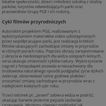
lokalne społeczności, dzieci i młodzież szkolną z otuliny
parków, turystów odwiedzających parki oraz
pracowników Grupy PGE i ich rodziny.
Cykl filmów przyrodniczych
Autorskim projektem PGE, realizowanym z
wykorzystaniem materiałów video udostępnianych
przez współpracujące parki, jest realizacja krótkich
filmów ukazujących zachodzące zmiany w przyrodzie
w różnych porach roku. Poprzez obrazy zarejestrowane
z ukrycia w niedostępnych dla widza ostępach leśnych,
seria ukazuje zmienność cyklów natury. Wykorzystanie
nagrań z fotopułapek pozwala w niezachwiany dla
środowiska naturalnego sposób podglądać życie dzikich
zwierząt, obserwować tańce godowe ptaków i
zrozumieć zmiany zachodzące w przyrodzie wraz z
nadejściem kolejnych pór roku.
​Trzeci odcinek pt. „Jesień” zabiera widza w podróż,
ukazując barwne jesienne pejzaże lasów,łąk
i trzęsawisk. Możemy również podglądać jak