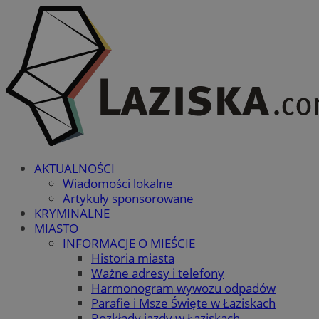
AKTUALNOŚCI
Wiadomości lokalne
Artykuły sponsorowane
KRYMINALNE
MIASTO
INFORMACJE O MIEŚCIE
Historia miasta
Ważne adresy i telefony
Harmonogram wywozu odpadów
Parafie i Msze Święte w Łaziskach
Rozkłady jazdy w Łaziskach