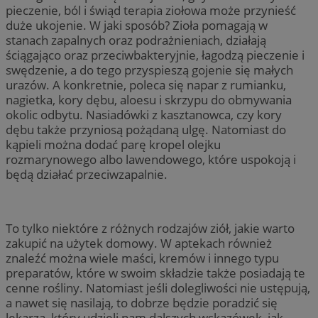
pieczenie, ból i świąd terapia ziołowa może przynieść
duże ukojenie. W jaki sposób? Zioła pomagają w
stanach zapalnych oraz podrażnieniach, działają
ściągająco oraz przeciwbakteryjnie, łagodzą pieczenie i
swędzenie, a do tego przyspieszą gojenie się małych
urazów. A konkretnie, poleca się napar z rumianku,
nagietka, kory dębu, aloesu i skrzypu do obmywania
okolic odbytu. Nasiadówki z kasztanowca, czy kory
dębu także przyniosą pożądaną ulgę. Natomiast do
kąpieli można dodać parę kropel olejku
rozmarynowego albo lawendowego, które uspokoją i
będą działać przeciwzapalnie.
To tylko niektóre z różnych rodzajów ziół, jakie warto
zakupić na użytek domowy. W aptekach również
znaleźć można wiele maści, kremów i innego typu
preparatów, które w swoim składzie także posiadają te
cenne rośliny. Natomiast jeśli dolegliwości nie ustępują,
a nawet się nasilają, to dobrze będzie poradzić się
lekarza, który udzieli nam dalszych wskazówek, jak