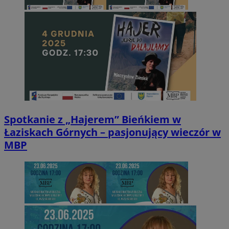
Spotkanie z „Hajerem” Bieńkiem w
Łaziskach Górnych – pasjonujący wieczór w
MBP