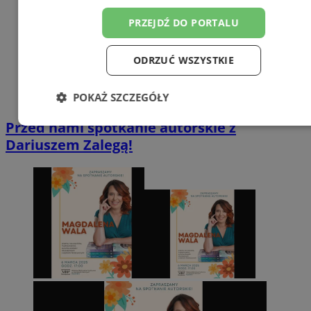
PRZEJDŹ DO PORTALU
ODRZUĆ WSZYSTKIE
POKAŻ SZCZEGÓŁY
Przed nami spotkanie autorskie z
Niezbędne
Wydajność
Targetowanie
Dariuszem Zalegą!
Funkcjonalność
Niesklasyfikowane
Niezbędne
Wydajność
Targetowanie
Funkcjonalność
Niesklasyfikowane