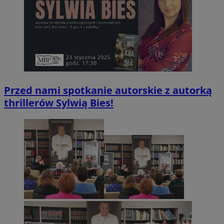
Przed nami spotkanie autorskie z autorką
thrillerów Sylwią Bies!
CookieScriptConsent
4 tygodnie 
CookieScript
laziska.com.pl