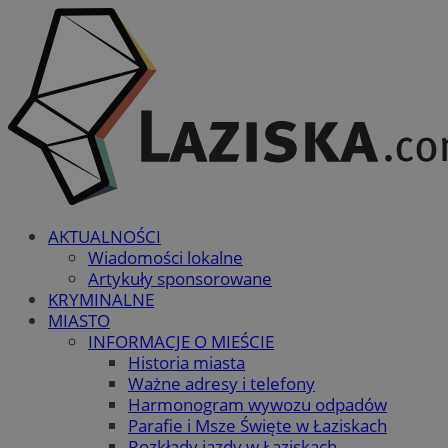
AKTUALNOŚCI
Wiadomości lokalne
Artykuły sponsorowane
KRYMINALNE
MIASTO
INFORMACJE O MIEŚCIE
Historia miasta
Ważne adresy i telefony
Harmonogram wywozu odpadów
Parafie i Msze Święte w Łaziskach
Rozkłady jazdy w Łaziskach