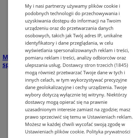
My i nasi partnerzy używamy plików cookie i
podobnych technologii do przechowywania i
uzyskiwania dostępu do informacji na Twoim
urządzeniu oraz do przetwarzania danych
osobowych, takich jak Twój adres IP, unikalne
identyfikatory i dane przeglądania, w celu
wyświetlania spersonalizowanych reklam i treści,
MBP w Łaziskach Górnych zaprasza na
pomiaru reklam i treści, analizy odbiorców oraz
spotkanie autorskie z Marleną Semczyszyn
ulepszania usług.
Dostawcy stron trzecich (1845)
mogą również przetwarzać Twoje dane w tych i
innych celach, w tym wykorzystywać precyzyjne
dane geolokalizacyjne i cechy urządzenia. Twoje
wybory dotyczą wyłącznie tej witryny. Niektórzy
dostawcy mogą opierać się na prawnie
uzasadnionym interesie zamiast na zgodzie; masz
prawo sprzeciwić się temu w
Ustawieniach reklam
.
Możesz w każdej chwili wycofać swoją zgodę w
Ustawieniach plików cookie
.
Polityka prywatności