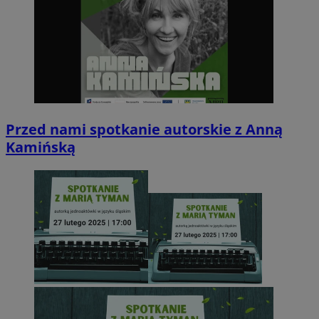
Google Privacy Policy
Przed nami spotkanie autorskie z Anną
Kamińską
suid
1 rok
Simplifi Holdings
Inc.
.simpli.fi