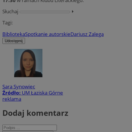
17:30
w ramach Klubu Literackiego.
Słuchaj
⏵︎
Tagi:
Biblioteka
Spotkanie autorskie
Dariusz Zalega
Udostępnij
Sara Synowiec
Źródło:
UM Łaziska Górne
reklama
Dodaj komentarz