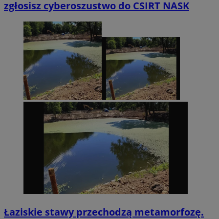
zgłosisz cyberoszustwo do CSIRT NASK
Łaziskie stawy przechodzą metamorfozę.