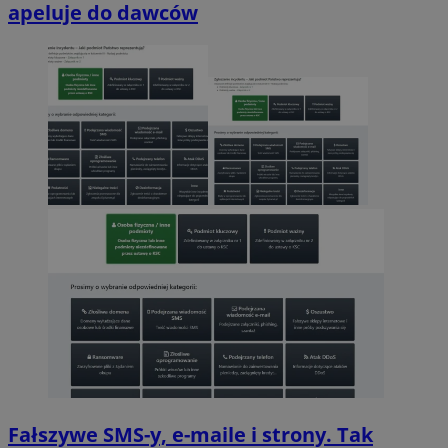
apeluje do dawców
Fałszywe SMS-y, e-maile i strony. Tak