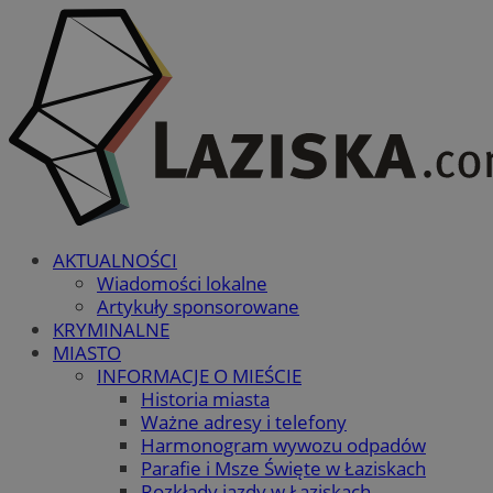
AKTUALNOŚCI
Wiadomości lokalne
Artykuły sponsorowane
KRYMINALNE
MIASTO
INFORMACJE O MIEŚCIE
Historia miasta
Ważne adresy i telefony
Harmonogram wywozu odpadów
Parafie i Msze Święte w Łaziskach
Rozkłady jazdy w Łaziskach