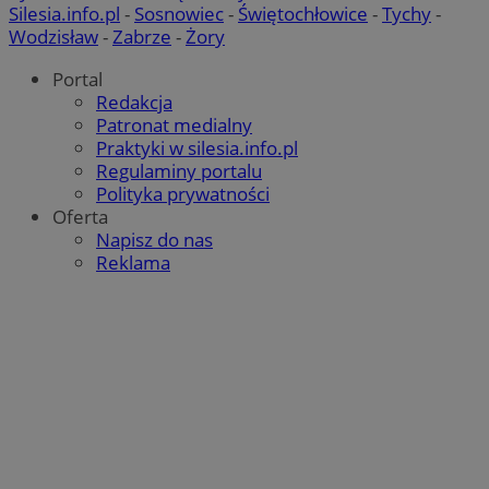
Silesia.info.pl
-
Sosnowiec
-
Świętochłowice
-
Tychy
-
Wodzisław
-
Zabrze
-
Żory
Portal
Redakcja
Patronat medialny
Praktyki w silesia.info.pl
Regulaminy portalu
Polityka prywatności
Oferta
Napisz do nas
Reklama