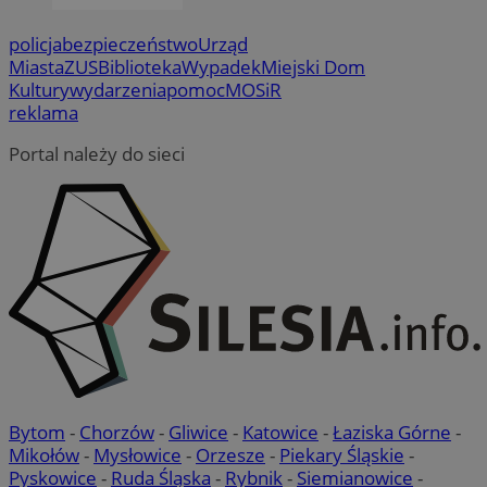
policja
bezpieczeństwo
Urząd
Miasta
ZUS
Biblioteka
Wypadek
Miejski Dom
Kultury
wydarzenia
pomoc
MOSiR
reklama
Portal należy do sieci
Bytom
-
Chorzów
-
Gliwice
-
Katowice
-
Łaziska Górne
-
Mikołów
-
Mysłowice
-
Orzesze
-
Piekary Śląskie
-
Pyskowice
-
Ruda Śląska
-
Rybnik
-
Siemianowice
-