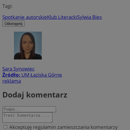
Tagi:
Spotkanie autorskie
Klub Literacki
Sylwia Bies
Udostępnij
Sara Synowiec
Źródło:
UM Łaziska Górne
reklama
Dodaj komentarz
Akceptuję regulamin zamieszczania komentarzy