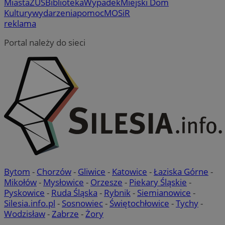
Miasta
ZUS
Biblioteka
Wypadek
Miejski Dom
Kultury
wydarzenia
pomoc
MOSiR
reklama
Portal należy do sieci
Bytom
-
Chorzów
-
Gliwice
-
Katowice
-
Łaziska Górne
-
Mikołów
-
Mysłowice
-
Orzesze
-
Piekary Śląskie
-
Pyskowice
-
Ruda Śląska
-
Rybnik
-
Siemianowice
-
Silesia.info.pl
-
Sosnowiec
-
Świętochłowice
-
Tychy
-
Wodzisław
-
Zabrze
-
Żory