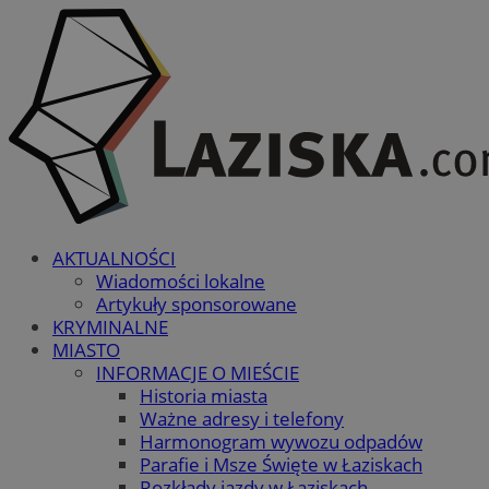
AKTUALNOŚCI
Wiadomości lokalne
Artykuły sponsorowane
KRYMINALNE
MIASTO
INFORMACJE O MIEŚCIE
Historia miasta
Ważne adresy i telefony
Harmonogram wywozu odpadów
Parafie i Msze Święte w Łaziskach
Rozkłady jazdy w Łaziskach