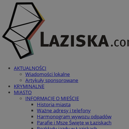
AKTUALNOŚCI
Wiadomości lokalne
Artykuły sponsorowane
KRYMINALNE
MIASTO
INFORMACJE O MIEŚCIE
Historia miasta
Ważne adresy i telefony
Harmonogram wywozu odpadów
Parafie i Msze Święte w Łaziskach
Rozkłady jazdy w Łaziskach