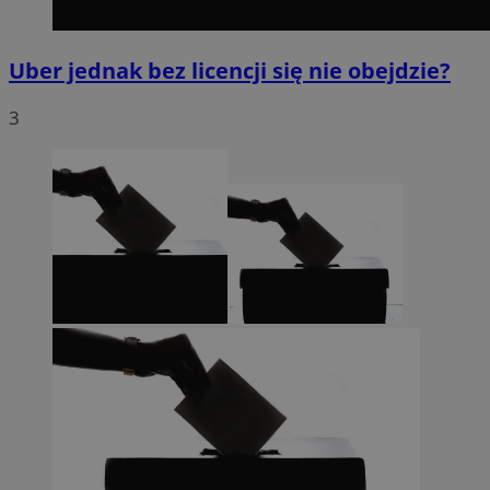
Uber jednak bez licencji się nie obejdzie?
3