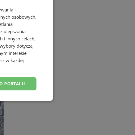
ywania i
danych osobowych,
etlania
az ulepszania
 i innych celach,
 wybory dotyczą
nym interesie
sz w każdej
DO PORTALU
esklasyfikowane