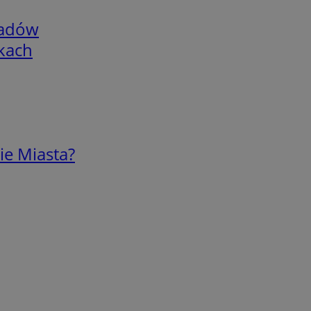
adów
skach
ie Miasta?