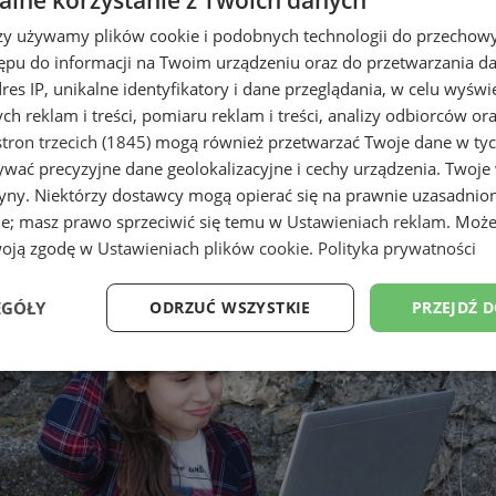
rzy używamy plików cookie i podobnych technologii do przechow
ępu do informacji na Twoim urządzeniu oraz do przetwarzania 
dres IP, unikalne identyfikatory i dane przeglądania, w celu wyświ
h reklam i treści, pomiaru reklam i treści, analizy odbiorców or
tron trzecich (1845)
mogą również przetwarzać Twoje dane w tych
wać precyzyjne dane geolokalizacyjne i cechy urządzenia. Twoje
o wspólne bezpieczeństwo
tryny. Niektórzy dostawcy mogą opierać się na prawnie uzasadnio
ie; masz prawo sprzeciwić się temu w
Ustawieniach reklam
. Może
woją zgodę w
Ustawieniach plików cookie
.
Polityka prywatności
EGÓŁY
ODRZUĆ WSZYSTKIE
PRZEJDŹ 
Wydajność
Targetowanie
Funkcjonalność
Ni