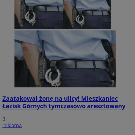
Zaatakował żonę na ulicy! Mieszkaniec
Łazisk Górnych tymczasowo aresztowany
3
reklama