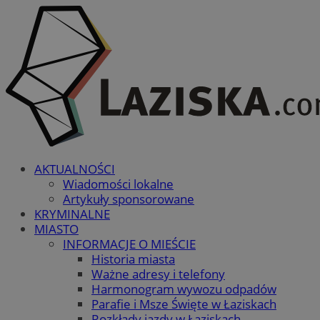
AKTUALNOŚCI
Wiadomości lokalne
Artykuły sponsorowane
KRYMINALNE
MIASTO
INFORMACJE O MIEŚCIE
Historia miasta
Ważne adresy i telefony
Harmonogram wywozu odpadów
Parafie i Msze Święte w Łaziskach
Rozkłady jazdy w Łaziskach