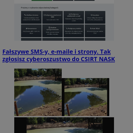
Fałszywe SMS-y, e-maile i strony. Tak
zgłosisz cyberoszustwo do CSIRT NASK