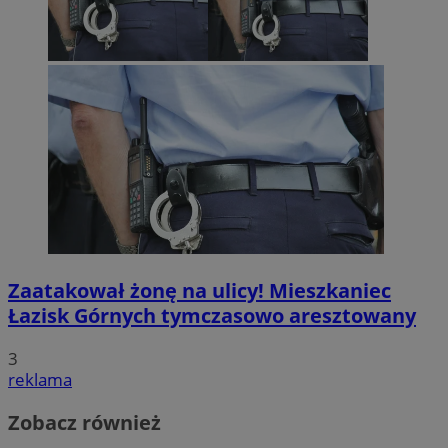
Zaatakował żonę na ulicy! Mieszkaniec
Łazisk Górnych tymczasowo aresztowany
3
reklama
Zobacz również