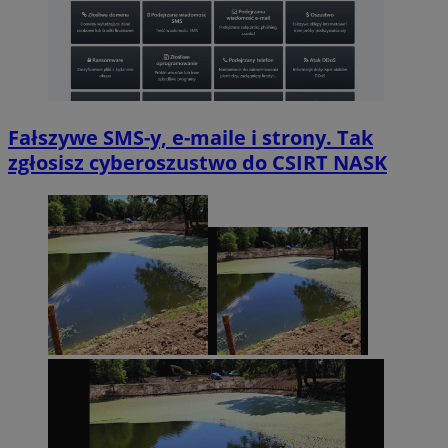
Fałszywe SMS-y, e-maile i strony. Tak
zgłosisz cyberoszustwo do CSIRT NASK