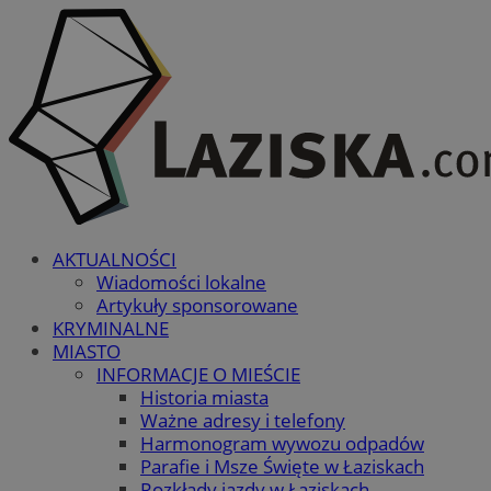
AKTUALNOŚCI
Wiadomości lokalne
Artykuły sponsorowane
KRYMINALNE
MIASTO
INFORMACJE O MIEŚCIE
Historia miasta
Ważne adresy i telefony
Harmonogram wywozu odpadów
Parafie i Msze Święte w Łaziskach
Rozkłady jazdy w Łaziskach