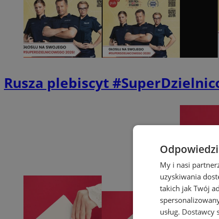
Rusza plebiscyt #SuperDzielnic
Odpowiedzia
My i nasi partne
uzyskiwania dost
takich jak Twój a
spersonalizowanyc
usług.
Dostawcy s