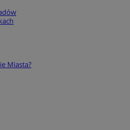
adów
skach
ie Miasta?