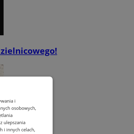
dzielnicowego!
ywania i
danych osobowych,
etlania
az ulepszania
 i innych celach,