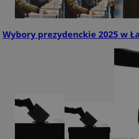
SessID
QeSessID
MvSessID
Wybory prezydenckie 2025 w Ła
VISITOR_PRIVACY_
suid
INGRESSCOOKIE
euds
__cf_bm