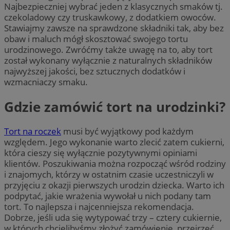
Najbezpieczniej wybrać jeden z klasycznych smaków tj.
czekoladowy czy truskawkowy, z dodatkiem owoców.
Stawiajmy zawsze na sprawdzone składniki tak, aby bez
obaw i maluch mógł skosztować swojego tortu
urodzinowego. Zwróćmy także uwagę na to, aby tort
został wykonany wyłącznie z naturalnych składników
najwyższej jakości, bez sztucznych dodatków i
wzmacniaczy smaku.
Gdzie zamówić tort na urodzinki?
Tort na roczek
musi być wyjątkowy pod każdym
względem. Jego wykonanie warto zlecić zatem cukierni,
która cieszy się wyłącznie pozytywnymi opiniami
klientów. Poszukiwania można rozpocząć wśród rodziny
i znajomych, którzy w ostatnim czasie uczestniczyli w
przyjęciu z okazji pierwszych urodzin dziecka. Warto ich
podpytać, jakie wrażenia wywołał u nich podany tam
tort. To najlepsza i najcenniejsza rekomendacja.
Dobrze, jeśli uda się wytypować trzy – cztery cukiernie,
w których chcielibyśmy złożyć zamówienie, przejrzeć