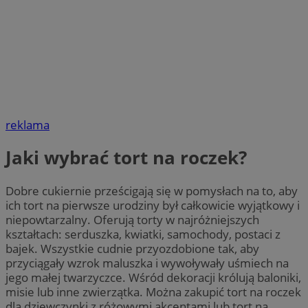
reklama
Jaki wybrać tort na roczek?
Dobre cukiernie prześcigają się w pomysłach na to, aby
ich tort na pierwsze urodziny był całkowicie wyjątkowy i
niepowtarzalny. Oferują torty w najróżniejszych
kształtach: serduszka, kwiatki, samochody, postaci z
bajek. Wszystkie cudnie przyozdobione tak, aby
przyciągały wzrok maluszka i wywoływały uśmiech na
jego małej twarzyczce. Wśród dekoracji królują baloniki,
misie lub inne zwierzątka. Można zakupić tort na roczek
dla dziewczynki z różowymi akcentami lub tort na