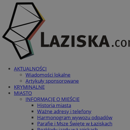
AKTUALNOŚCI
Wiadomości lokalne
Artykuły sponsorowane
KRYMINALNE
MIASTO
INFORMACJE O MIEŚCIE
Historia miasta
Ważne adresy i telefony
Harmonogram wywozu odpadów
Parafie i Msze Święte w Łaziskach
Rozkłady jazdy w Łaziskach