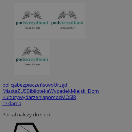
policja
bezpieczeństwo
Urząd
Miasta
ZUS
Biblioteka
Wypadek
Miejski Dom
Kultury
wydarzenia
pomoc
MOSiR
reklama
Portal należy do sieci