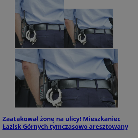
Zaatakował żonę na ulicy! Mieszkaniec
Łazisk Górnych tymczasowo aresztowany