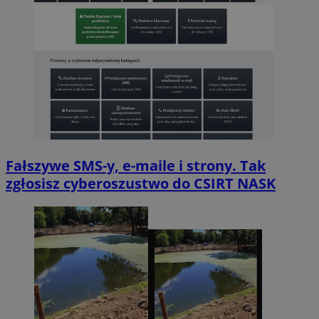
Fałszywe SMS-y, e-maile i strony. Tak
zgłosisz cyberoszustwo do CSIRT NASK