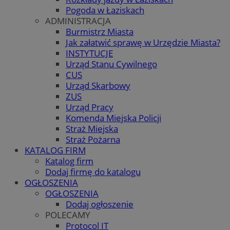
Pogoda w Łaziskach
ADMINISTRACJA
Burmistrz Miasta
Jak załatwić sprawę w Urzędzie Miasta?
INSTYTUCJE
Urząd Stanu Cywilnego
CUS
Urząd Skarbowy
ZUS
Urząd Pracy
Komenda Miejska Policji
Straż Miejska
Straż Pożarna
KATALOG FIRM
Katalog firm
Dodaj firmę do katalogu
OGŁOSZENIA
OGŁOSZENIA
Dodaj ogłoszenie
POLECAMY
Protocol IT