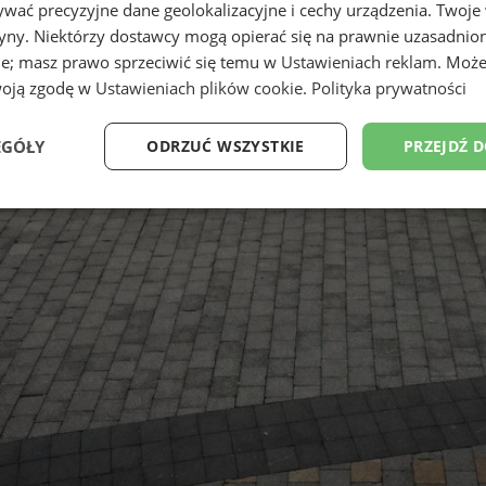
wać precyzyjne dane geolokalizacyjne i cechy urządzenia. Twoje
tryny. Niektórzy dostawcy mogą opierać się na prawnie uzasadnio
ie; masz prawo sprzeciwić się temu w
Ustawieniach reklam
. Może
woją zgodę w
Ustawieniach plików cookie
.
Polityka prywatności
EGÓŁY
ODRZUĆ WSZYSTKIE
PRZEJDŹ 
Wydajność
Targetowanie
Funkcjonalność
Ni
ezbędne
Wydajność
Targetowanie
Funkcjonalność
Niesklasyfikow
ie umożliwiają korzystanie z podstawowych funkcji strony internetowej, takich jak log
Bez niezbędnych plików cookie nie można prawidłowo korzystać ze strony internetowe
Okres
Provider
/
Domena
Opis
przechowywania