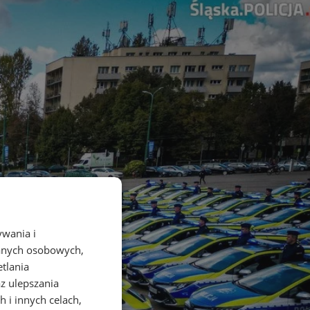
ywania i
danych osobowych,
etlania
az ulepszania
 i innych celach,