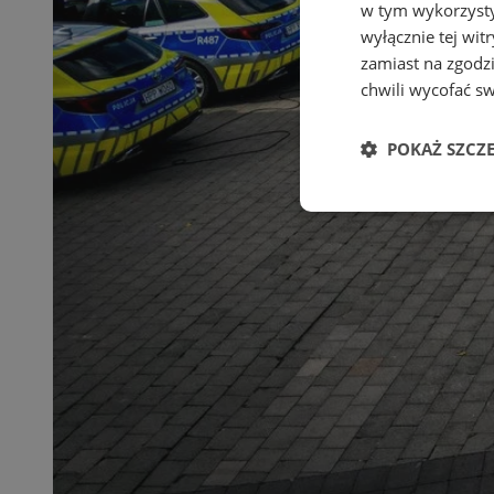
w tym wykorzysty
wyłącznie tej wi
zamiast na zgodz
chwili wycofać s
POKAŻ SZCZ
Niezbędne
Ni
Niezbędne pliki cook
zarządzanie kontem. 
Nazwa