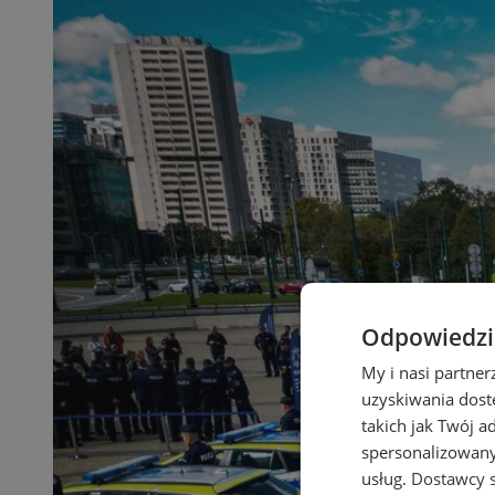
Odpowiedzia
My i nasi partne
uzyskiwania dost
takich jak Twój a
spersonalizowanyc
usług.
Dostawcy s