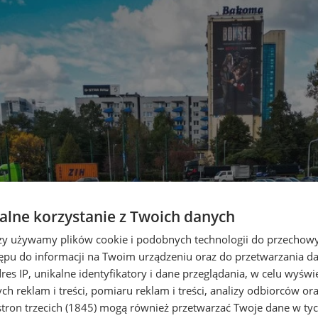
lne korzystanie z Twoich danych
rzy używamy plików cookie i podobnych technologii do przechow
ępu do informacji na Twoim urządzeniu oraz do przetwarzania 
dres IP, unikalne identyfikatory i dane przeglądania, w celu wyświ
h reklam i treści, pomiaru reklam i treści, analizy odbiorców or
tron trzecich (1845)
mogą również przetwarzać Twoje dane w tych