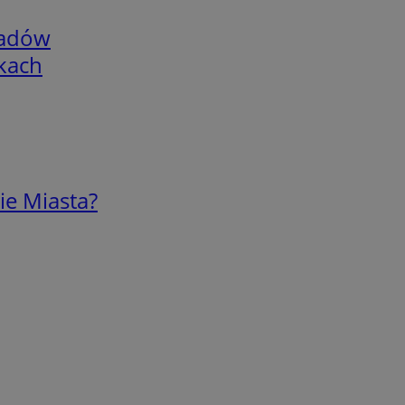
adów
skach
ie Miasta?