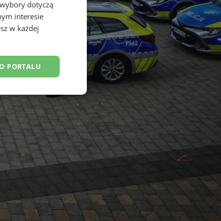
 wybory dotyczą
nym interesie
sz w każdej
DO PORTALU
esklasyfikowane
ane
owanie użytkownika i
j.