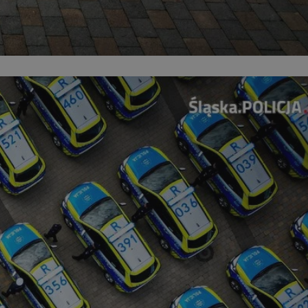
entyfikator sesji.
entyfikator sesji.
entyfikator sesji.
nformacje o zgodzie
ncjach dotyczących
ia z witryny.
olityki prywatności
ich przestrzeganie
temu użytkownik nie
woich preferencji,
 z regulacjami
 identyfikatora
erów obsługuje
ekście
lu optymalizacji
 do przechowywania
niu do usług
e, czy użytkownik
enia lub reklamy.
niania ludzi i