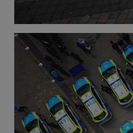
SessID
QeSessID
MvSessID
VISITOR_PRIVACY_
suid
INGRESSCOOKIE
euds
__cf_bm