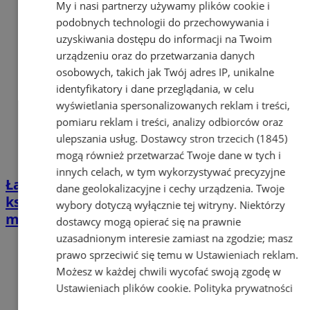
My i nasi partnerzy używamy plików cookie i
podobnych technologii do przechowywania i
uzyskiwania dostępu do informacji na Twoim
urządzeniu oraz do przetwarzania danych
osobowych, takich jak Twój adres IP, unikalne
identyfikatory i dane przeglądania, w celu
wyświetlania spersonalizowanych reklam i treści,
pomiaru reklam i treści, analizy odbiorców oraz
ulepszania usług.
Dostawcy stron trzecich (1845)
mogą również przetwarzać Twoje dane w tych i
innych celach, w tym wykorzystywać precyzyjne
Łaziska Górne z dofinansowaniem na
dane geolokalizacyjne i cechy urządzenia. Twoje
książki! Nowości już wkrótce w bibliotece
wybory dotyczą wyłącznie tej witryny. Niektórzy
miejskiej
dostawcy mogą opierać się na prawnie
uzasadnionym interesie zamiast na zgodzie; masz
prawo sprzeciwić się temu w
Ustawieniach reklam
.
Możesz w każdej chwili wycofać swoją zgodę w
Ustawieniach plików cookie
.
Polityka prywatności