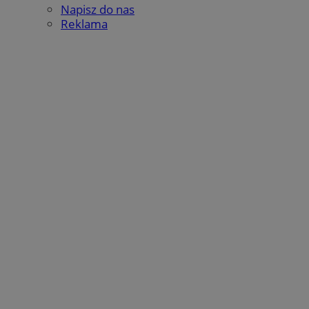
Napisz do nas
Reklama
Google Privacy Policy
suid
1 rok
Simplifi Holdings
Inc.
.simpli.fi