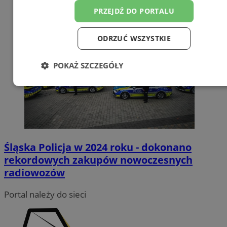
PRZEJDŹ DO PORTALU
ODRZUĆ WSZYSTKIE
POKAŻ SZCZEGÓŁY
Niezbędne
Wydajność
Targetowanie
Funkcjonalność
Niesklasyfikowane
Śląska Policja w 2024 roku - dokonano
rekordowych zakupów nowoczesnych
radiowozów
Portal należy do sieci
Niezbędne
Wydajność
Targetowanie
Funkcjonalność
Niesklasyfikowane