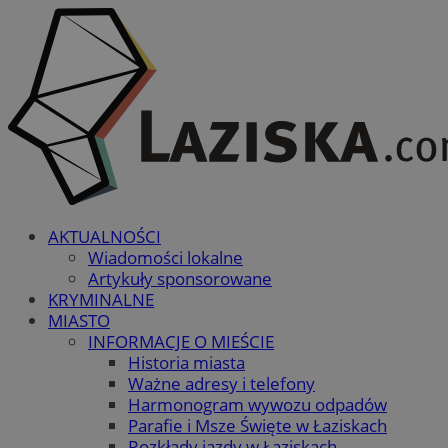
AKTUALNOŚCI
Wiadomości lokalne
Artykuły sponsorowane
KRYMINALNE
MIASTO
INFORMACJE O MIEŚCIE
Historia miasta
Ważne adresy i telefony
Harmonogram wywozu odpadów
Parafie i Msze Święte w Łaziskach
Rozkłady jazdy w Łaziskach