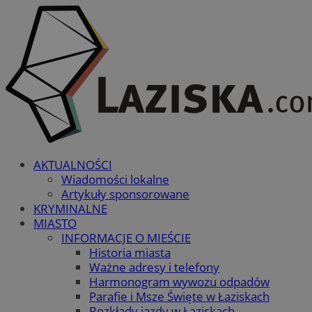
AKTUALNOŚCI
Wiadomości lokalne
Artykuły sponsorowane
KRYMINALNE
MIASTO
INFORMACJE O MIEŚCIE
Historia miasta
Ważne adresy i telefony
Harmonogram wywozu odpadów
Parafie i Msze Święte w Łaziskach
Rozkłady jazdy w Łaziskach