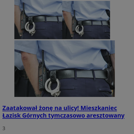
Zaatakował żonę na ulicy! Mieszkaniec
Łazisk Górnych tymczasowo aresztowany
3