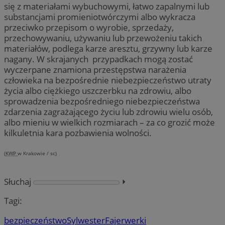
się z materiałami wybuchowymi, łatwo zapalnymi lub
substancjami promieniotwórczymi albo wykracza
przeciwko przepisom o wyrobie, sprzedaży,
przechowywaniu, używaniu lub przewożeniu takich
materiałów, podlega karze aresztu, grzywny lub karze
nagany. W skrajanych przypadkach mogą zostać
wyczerpane znamiona przestępstwa narażenia
człowieka na bezpośrednie niebezpieczeństwo utraty
życia albo ciężkiego uszczerbku na zdrowiu, albo
sprowadzenia bezpośredniego niebezpieczeństwa
zdarzenia zagrażającego życiu lub zdrowiu wielu osób,
albo mieniu w wielkich rozmiarach – za co grozić może
kilkuletnia kara pozbawienia wolności.
(
KWP
w Krakowie / sc)
Słuchaj
⏵︎
Tagi:
bezpieczeństwo
Sylwester
Fajerwerki