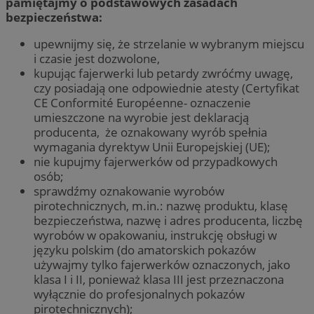
pamiętajmy o podstawowych zasadach
bezpieczeństwa:
upewnijmy się, że strzelanie w wybranym miejscu
i czasie jest dozwolone,
kupując fajerwerki lub petardy zwróćmy uwagę,
czy posiadają one odpowiednie atesty (Certyfikat
CE Conformité Européenne- oznaczenie
umieszczone na wyrobie jest deklaracją
producenta, że oznakowany wyrób spełnia
wymagania dyrektyw Unii Europejskiej (UE);
nie kupujmy fajerwerków od przypadkowych
osób;
sprawdźmy oznakowanie wyrobów
pirotechnicznych, m.in.: nazwę produktu, klasę
bezpieczeństwa, nazwę i adres producenta, liczbę
wyrobów w opakowaniu, instrukcję obsługi w
języku polskim (do amatorskich pokazów
używajmy tylko fajerwerków oznaczonych, jako
klasa I i II, ponieważ klasa III jest przeznaczona
wyłącznie do profesjonalnych pokazów
pirotechnicznych);