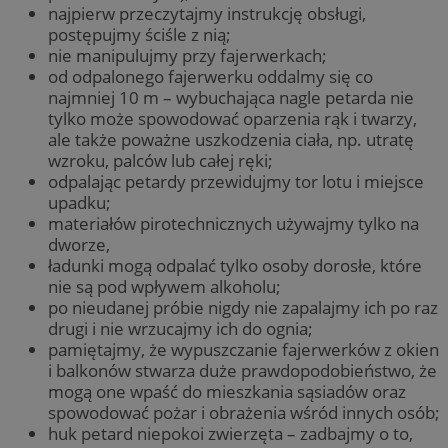
najpierw przeczytajmy instrukcję obsługi,
postępujmy ściśle z nią;
nie manipulujmy przy fajerwerkach;
od odpalonego fajerwerku oddalmy się co
najmniej 10 m – wybuchająca nagle petarda nie
tylko może spowodować oparzenia rąk i twarzy,
ale także poważne uszkodzenia ciała, np. utratę
wzroku, palców lub całej ręki;
odpalając petardy przewidujmy tor lotu i miejsce
upadku;
materiałów pirotechnicznych używajmy tylko na
dworze,
ładunki mogą odpalać tylko osoby dorosłe, które
nie są pod wpływem alkoholu;
po nieudanej próbie nigdy nie zapalajmy ich po raz
drugi i nie wrzucajmy ich do ognia;
pamiętajmy, że wypuszczanie fajerwerków z okien
i balkonów stwarza duże prawdopodobieństwo, że
mogą one wpaść do mieszkania sąsiadów oraz
spowodować pożar i obrażenia wśród innych osób;
huk petard niepokoi zwierzęta – zadbajmy o to,