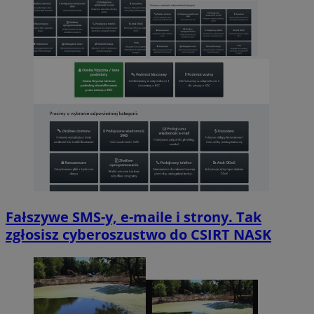
Fałszywe SMS-y, e-maile i strony. Tak
zgłosisz cyberoszustwo do CSIRT NASK