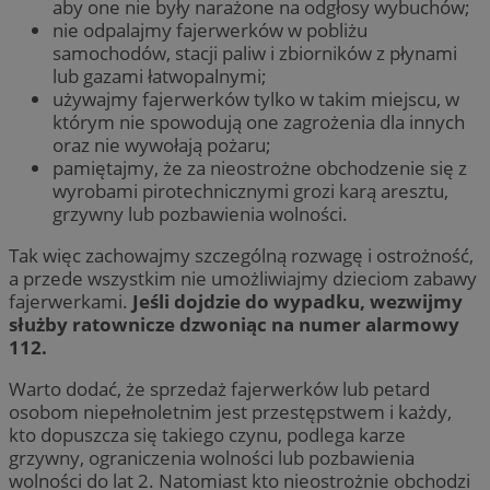
aby one nie były narażone na odgłosy wybuchów;
nie odpalajmy fajerwerków w pobliżu
samochodów, stacji paliw i zbiorników z płynami
lub gazami łatwopalnymi;
używajmy fajerwerków tylko w takim miejscu, w
którym nie spowodują one zagrożenia dla innych
oraz nie wywołają pożaru;
pamiętajmy, że za nieostrożne obchodzenie się z
wyrobami pirotechnicznymi grozi karą aresztu,
grzywny lub pozbawienia wolności.
Tak więc zachowajmy szczególną rozwagę i ostrożność,
a przede wszystkim nie umożliwiajmy dzieciom zabawy
fajerwerkami.
Jeśli dojdzie do wypadku, wezwijmy
służby ratownicze dzwoniąc na numer alarmowy
112.
Warto dodać, że sprzedaż fajerwerków lub petard
osobom niepełnoletnim jest przestępstwem i każdy,
kto dopuszcza się takiego czynu, podlega karze
grzywny, ograniczenia wolności lub pozbawienia
wolności do lat 2. Natomiast kto nieostrożnie obchodzi