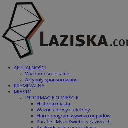
AKTUALNOŚCI
Wiadomości lokalne
Artykuły sponsorowane
KRYMINALNE
MIASTO
INFORMACJE O MIEŚCIE
Historia miasta
Ważne adresy i telefony
Harmonogram wywozu odpadów
Parafie i Msze Święte w Łaziskach
Rozkłady jazdy w Łaziskach