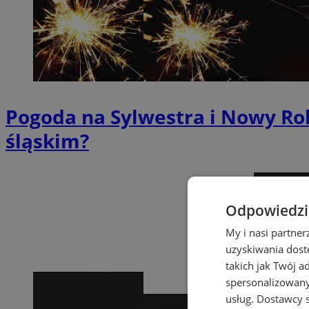
Pogoda na Sylwestra i Nowy Ro
śląskim?
Odpowiedzia
My i nasi partne
uzyskiwania dost
takich jak Twój a
spersonalizowanyc
usług.
Dostawcy s