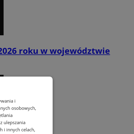
 2026 roku w województwie
ywania i
danych osobowych,
etlania
az ulepszania
 i innych celach,