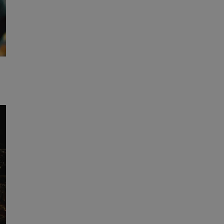
entyfikator sesji.
entyfikator sesji.
entyfikator sesji.
nformacje o zgodzie
ncjach dotyczących
ia z witryny.
olityki prywatności
ich przestrzeganie
temu użytkownik nie
woich preferencji,
 z regulacjami
 identyfikatora
erów obsługuje
ekście
lu optymalizacji
 do przechowywania
niu do usług
e, czy użytkownik
enia lub reklamy.
niania ludzi i