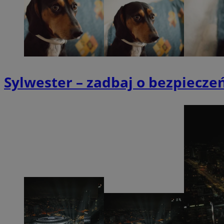
SessID
QeSessID
MvSessID
VISITOR_PRIVACY_
Sylwester – zadbaj o bezpiecze
suid
INGRESSCOOKIE
euds
__cf_bm