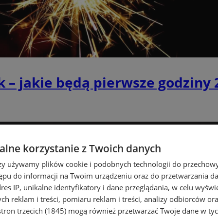
k – jakie będą pierwsze godziny
lne korzystanie z Twoich danych
rzy używamy plików cookie i podobnych technologii do przechow
ępu do informacji na Twoim urządzeniu oraz do przetwarzania 
dres IP, unikalne identyfikatory i dane przeglądania, w celu wyświ
h reklam i treści, pomiaru reklam i treści, analizy odbiorców or
tron trzecich (1845)
mogą również przetwarzać Twoje dane w tych