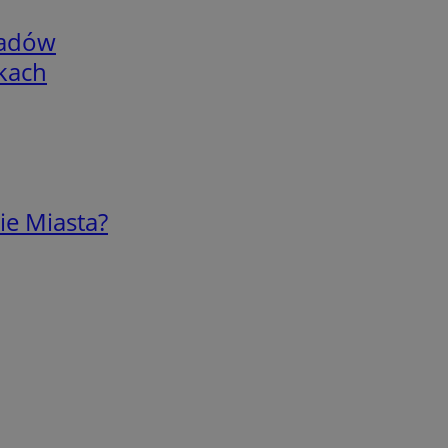
adów
skach
ie Miasta?