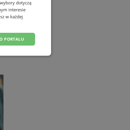
 wybory dotyczą
nym interesie
sz w każdej
DO PORTALU
w ruchu
esklasyfikowane
ane
owanie użytkownika i
j.