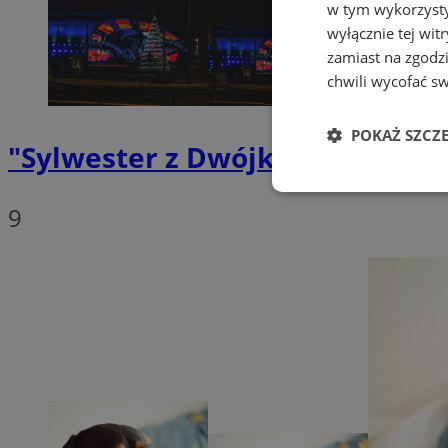
w tym wykorzysty
wyłącznie tej wi
zamiast na zgodz
chwili wycofać s
POKAŻ SZCZ
"Sylwester z Dwójką" w Katowic
Niezbędne
9
Ni
Niezbędne pliki cook
zarządzanie kontem. 
Nazwa