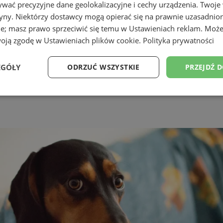
wać precyzyjne dane geolokalizacyjne i cechy urządzenia. Twoje
tryny. Niektórzy dostawcy mogą opierać się na prawnie uzasadnio
ie; masz prawo sprzeciwić się temu w
Ustawieniach reklam
. Może
woją zgodę w
Ustawieniach plików cookie
.
Polityka prywatności
EGÓŁY
ODRZUĆ WSZYSTKIE
PRZEJDŹ 
ach – kto wystąpi, utrudnienia 
Wydajność
Targetowanie
Funkcjonalność
Ni
ezbędne
Wydajność
Targetowanie
Funkcjonalność
Niesklasyfikow
ie umożliwiają korzystanie z podstawowych funkcji strony internetowej, takich jak log
Bez niezbędnych plików cookie nie można prawidłowo korzystać ze strony internetowe
Okres
Provider
/
Domena
Opis
przechowywania