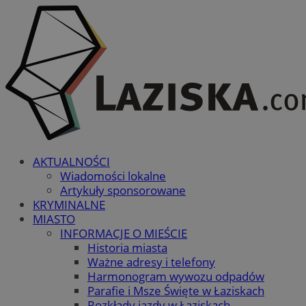
AKTUALNOŚCI
Wiadomości lokalne
Artykuły sponsorowane
KRYMINALNE
MIASTO
INFORMACJE O MIEŚCIE
Historia miasta
Ważne adresy i telefony
Harmonogram wywozu odpadów
Parafie i Msze Święte w Łaziskach
Rozkłady jazdy w Łaziskach