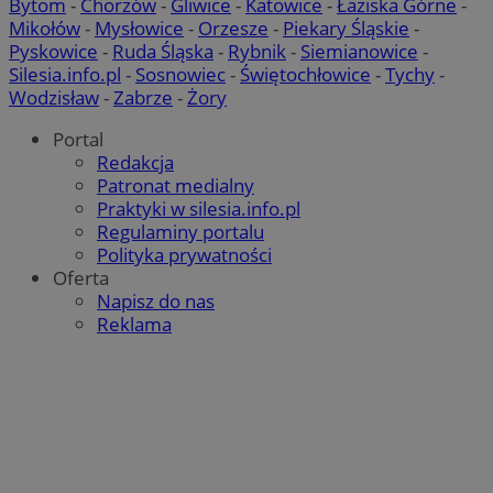
Bytom
-
Chorzów
-
Gliwice
-
Katowice
-
Łaziska Górne
-
Mikołów
-
Mysłowice
-
Orzesze
-
Piekary Śląskie
-
Pyskowice
-
Ruda Śląska
-
Rybnik
-
Siemianowice
-
Silesia.info.pl
-
Sosnowiec
-
Świętochłowice
-
Tychy
-
Wodzisław
-
Zabrze
-
Żory
Portal
Redakcja
Patronat medialny
Praktyki w silesia.info.pl
Regulaminy portalu
Polityka prywatności
Oferta
Napisz do nas
Reklama