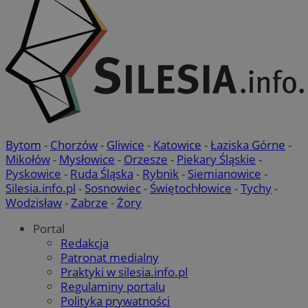
QeSessID
laziska.com.pl
1 rok
MvSessID
laziska.com.pl
1 rok
VISITOR_PRIVACY_METADATA
5 miesięc
YouTube
tygodn
.youtube.com
Bytom
-
Chorzów
-
Gliwice
-
Katowice
-
Łaziska Górne
-
Mikołów
-
Mysłowice
-
Orzesze
-
Piekary Śląskie
-
Pyskowice
-
Ruda Śląska
-
Rybnik
-
Siemianowice
-
Silesia.info.pl
-
Sosnowiec
-
Świętochłowice
-
Tychy
-
Wodzisław
-
Zabrze
-
Żory
Portal
Redakcja
Patronat medialny
Google Privacy Policy
Praktyki w silesia.info.pl
Regulaminy portalu
Polityka prywatności