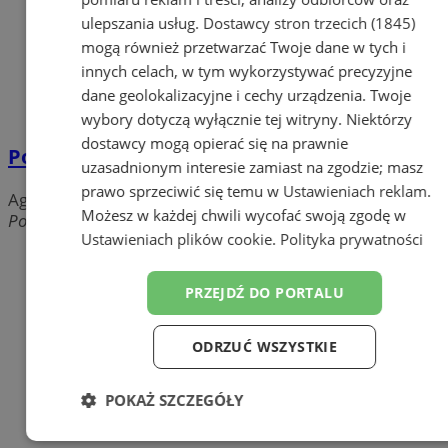
ulepszania usług.
Dostawcy stron trzecich (1845)
mogą również przetwarzać Twoje dane w tych i
innych celach, w tym wykorzystywać precyzyjne
dane geolokalizacyjne i cechy urządzenia. Twoje
wybory dotyczą wyłącznie tej witryny. Niektórzy
dostawcy mogą opierać się na prawnie
Portal miejski - dział reklamy
uzasadnionym interesie zamiast na zgodzie; masz
prawo sprzeciwić się temu w
Ustawieniach reklam
.
Agencje reklamowe, PR
Możesz w każdej chwili wycofać swoją zgodę w
Pocztowa, 41-710 Ruda Śląska
Ustawieniach plików cookie
.
Polityka prywatności
PRZEJDŹ DO PORTALU
ODRZUĆ WSZYSTKIE
POKAŻ SZCZEGÓŁY
Niezbędne
Wydajność
Targetowanie