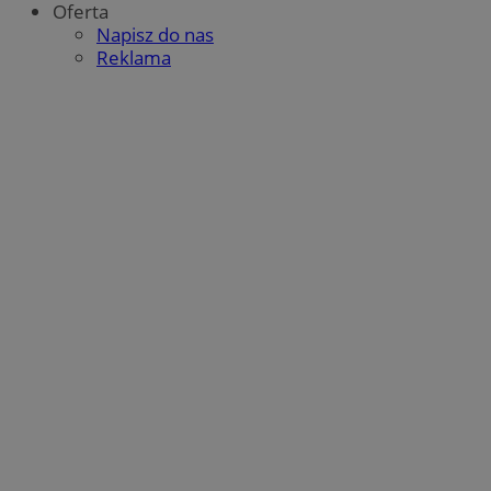
Oferta
Napisz do nas
Reklama
suid
1 rok
Simplifi Holdings
Inc.
.simpli.fi
INGRESSCOOKIE
Sesja
NGINX Inc.
bh.contextweb.com