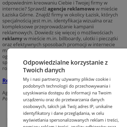
odpowiednim kreowaniu Ciebie i Twojej firmy w
internecie? Sprawdź
agencje reklamowe
w mieście
Łaziska Górne. Znajdź firmy w okolicy Łazisk, których
specjalnością jest m.in. identyfikacja wizualna oraz
kompleksowe przeprowadzanie kampanii
reklamowych. Dowiedz się więcej o możliwościach
reklamy
w mieście m.in. billboardy, ulotki i pieczątki
oraz efektywnych sposobach promocji w internecie
m.in. reklamy na portalach miejskich, social media,
ogłoszenia, copywriting. Znajdź profesjonalnych
Odpowiedzialne korzystanie z
specjalistów od
wizerunku
w Łaziskach i stwórz
rozpoznawalną markę.
Twoich danych
My i nasi partnerzy używamy plików cookie i
Redakcja portalu Laziska.com.pl
podobnych technologii do przechowywania i
Agencje reklamowe, PR
uzyskiwania dostępu do informacji na Twoim
Pocztowa, 41-710 Ruda Śląska
urządzeniu oraz do przetwarzania danych
osobowych, takich jak Twój adres IP, unikalne
identyfikatory i dane przeglądania, w celu
wyświetlania spersonalizowanych reklam i treści,
pomiaru reklam i treści, analizy odbiorców oraz