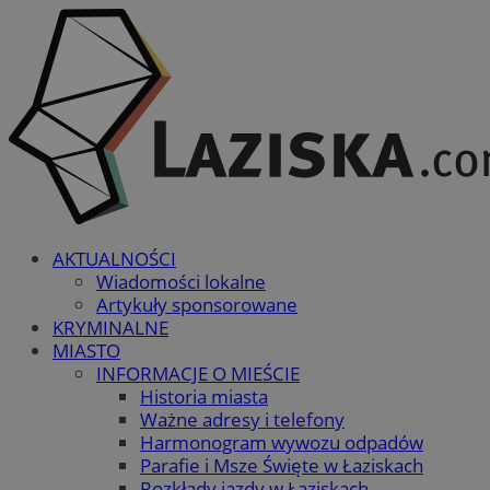
AKTUALNOŚCI
Wiadomości lokalne
Artykuły sponsorowane
KRYMINALNE
MIASTO
INFORMACJE O MIEŚCIE
Historia miasta
Ważne adresy i telefony
Harmonogram wywozu odpadów
Parafie i Msze Święte w Łaziskach
Rozkłady jazdy w Łaziskach