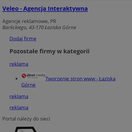
Veleo - Agencja Interaktywna
Agencje reklamowe, PR
Funkcjonalność
Niesklasyfikowane
Barlickiego, 43-170 Łaziska Górne
Dodaj firmę
Pozostałe firmy w kategorii
reklama
Niezbędne
Wydajność
Targetowanie
Funkcjonalność
Niesklasyfikowane
Tworzenie stron www - Łaziska
Niezbędne pliki cookie umożliwiają korzystanie z podstawowych
Górne
funkcji strony internetowej, takich jak logowanie użytkownika i
zarządzanie kontem. Bez niezbędnych plików cookie nie można
reklama
prawidłowo korzystać ze strony internetowej.
Okres
reklama
Nazwa
Provider
/
Domena
przechowy
Portal należy do sieci
SessID
laziska.com.pl
1 rok