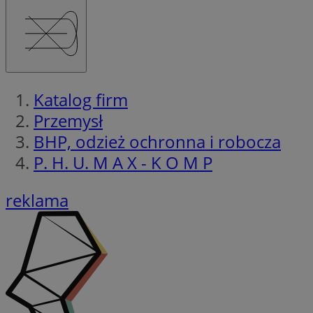
Katalog firm
Przemysł
BHP, odzież ochronna i robocza
P. H. U. M A X - K O M P
reklama