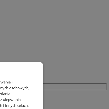
ywania i
danych osobowych,
etlania
az ulepszania
 i innych celach,