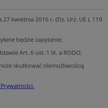
entyfikator sesji.
entyfikator sesji.
27 kwietnia 2016 r. (Dz. Urz. UE L 119
entyfikator sesji.
nformacje o zgodzie
ncjach dotyczących
ia z witryny.
olityki prywatności
łane będzie zapytanie;
ich przestrzeganie
temu użytkownik nie
woich preferencji,
 z regulacjami
wie Art. 6 ust. 1 lit. a RODO;
 identyfikatora
może skutkować niemożliwością
erów obsługuje
ekście
lu optymalizacji
 Prywatności.
 do przechowywania
niu do usług
e, czy użytkownik
enia lub reklamy.
niania ludzi i