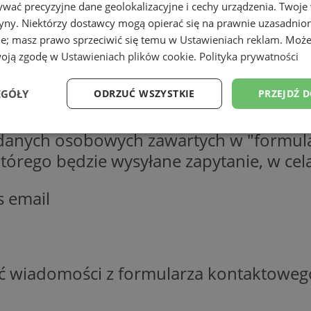
wać precyzyjne dane geolokalizacyjne i cechy urządzenia. Twoje
tryny. Niektórzy dostawcy mogą opierać się na prawnie uzasadnio
ie; masz prawo sprzeciwić się temu w
Ustawieniach reklam
. Może
woją zgodę w
Ustawieniach plików cookie
.
Polityka prywatności
EGÓŁY
ODRZUĆ WSZYSTKIE
PRZEJDŹ 
 danych osobowych zawartych w "formula
Wydajność
Targetowanie
Funkcjonalność
Ni
o którego będzie wysyłane zapytanie, w c
s email
ezbędne
Wydajność
Targetowanie
Funkcjonalność
Niesklasyfikow
ie umożliwiają korzystanie z podstawowych funkcji strony internetowej, takich jak log
ść wiadomości z formularza kontaktoweg
Bez niezbędnych plików cookie nie można prawidłowo korzystać ze strony internetowe
Okres
Provider
/
Domena
Opis
przechowywania