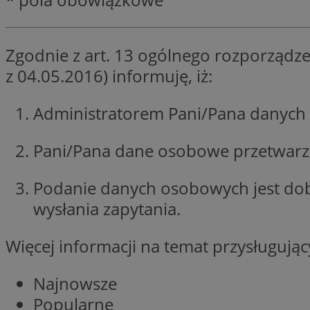
SessID
QeSessID
Zgodnie z art. 13 ogólnego rozporządze
MvSessID
z 04.05.2016) informuję, iż:
VISITOR_PRIVACY_
Administratorem Pani/Pana danych 
Pani/Pana dane osobowe przetwarzan
suid
Podanie danych osobowych jest do
wysłania zapytania.
INGRESSCOOKIE
Więcej informacji na temat przysługuj
euds
Najnowsze
Popularne
__cf_bm