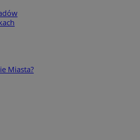
adów
skach
ie Miasta?