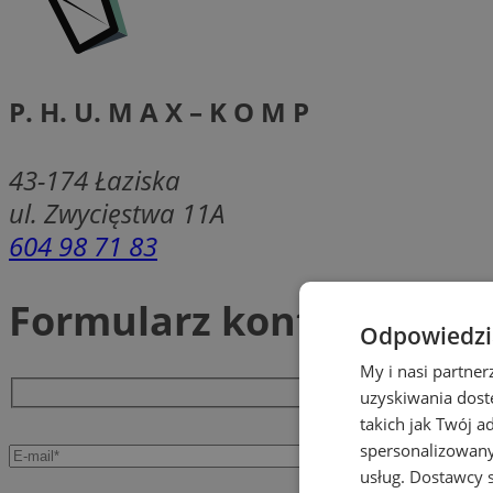
P. H. U. M A X – K O M P
43-174
Łaziska
ul. Zwycięstwa 11A
604 98 71 83
Formularz kontaktowy
Odpowiedzia
My i nasi partne
uzyskiwania dost
takich jak Twój a
spersonalizowanyc
usług.
Dostawcy s