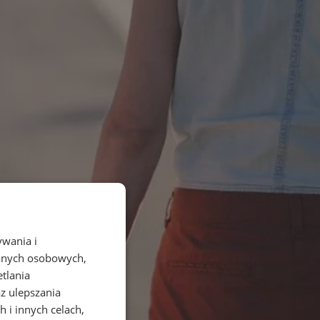
ywania i
danych osobowych,
etlania
az ulepszania
 i innych celach,