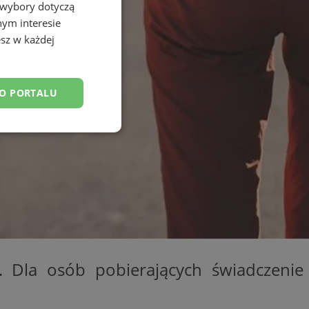
 wybory dotyczą
nym interesie
sz w każdej
DO PORTALU
esklasyfikowane
ane
owanie użytkownika i
. Dla osób pobierających świadczenie
j.