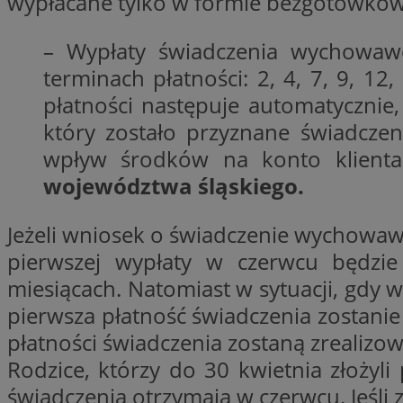
wypłacane tylko w formie bezgotówko
– Wypłaty świadczenia wychowawc
CookieScriptConse
terminach płatności: 2, 4, 7, 9, 12
płatności następuje automatycznie,
który zostało przyznane świadczen
li_gc
wpływ środków na konto klien
województwa śląskiego.
Jeżeli wniosek o świadczenie wychowaw
Nazwa
Nazwa
pierwszej wypłaty w czerwcu będzi
Nazwa
ustat_5q1fpXenruu
_ga_VBEXFQ7ESL
miesiącach. Natomiast w sytuacji, gdy
ADK_EX_11
tuuid_lu
pierwsza płatność świadczenia zostanie
ustat_wifky5Xx15n
_ga
płatności świadczenia zostaną zrealizo
ustat_lcx1lqx4r6x3
Rodzice, którzy do 30 kwietnia złoży
ustat_hp8X2ki0r9b
tuuid_lu
świadczenia otrzymają w czerwcu. Jeśli 
__mguid_