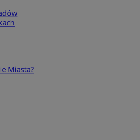
adów
skach
ie Miasta?