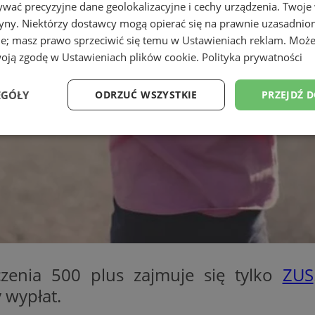
wać precyzyjne dane geolokalizacyjne i cechy urządzenia. Twoje
tryny. Niektórzy dostawcy mogą opierać się na prawnie uzasadnio
ie; masz prawo sprzeciwić się temu w
Ustawieniach reklam
. Może
woją zgodę w
Ustawieniach plików cookie
.
Polityka prywatności
EGÓŁY
ODRZUĆ WSZYSTKIE
PRZEJDŹ 
Wydajność
Targetowanie
Funkcjonalność
Ni
ezbędne
Wydajność
Targetowanie
Funkcjonalność
Niesklasyfikow
ie umożliwiają korzystanie z podstawowych funkcji strony internetowej, takich jak log
zenia 500 plus zajmuje się tylko
ZUS
Bez niezbędnych plików cookie nie można prawidłowo korzystać ze strony internetowe
 wypłat.
Okres
Provider
/
Domena
Opis
przechowywania