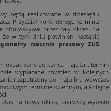
bankowy.
trony internetowej,
e ważnych raportów
ryny internetowej.
wy będą realizowane w dziesięciu
rzez usługę Cookie-
siąca. Przydział konkretnego terminu
preferencji
 na pliki cookie.
ie obowiązywał przez cały okres, na
ookie Cookie-
a, że w tym dniu powinien nastąpić
y gościa na
egionalny rzecznik prasowy ZUS
nych celów
 rozpatrzony do końca maja br., termin
dzie wypłacane również w kolejnych
lytics do
tanie rozpatrzony po maju br., wówczas
dzającego, który
dwiedzającego w
e możliwym terminie dziennym, a kolejne
 Analytics - co
i temu Bidswitch
wanej usługi
i zapewnić, że
ci.
rozróżniania
e tych samych
ie losowo
 plus na nowy okres, pierwszą wypłatę
nta. Jest on
ynie i służy do
dzającego, który
, sesji i kampanii
dwiedzającego w
st używany do
i temu Bidswitch
yfikacji urządzeń