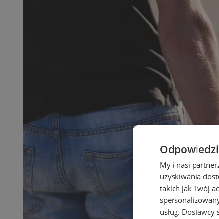
Odpowiedzia
My i nasi partne
uzyskiwania dost
takich jak Twój a
spersonalizowanyc
usług.
Dostawcy s