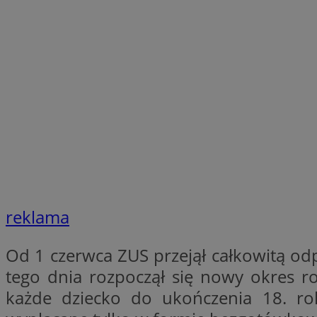
SessID
QeSessID
MvSessID
VISITOR_PRIVACY_
suid
reklama
INGRESSCOOKIE
Od 1 czerwca ZUS przejął całkowitą od
euds
tego dnia rozpoczął się nowy okres r
każde dziecko do ukończenia 18. ro
__cf_bm