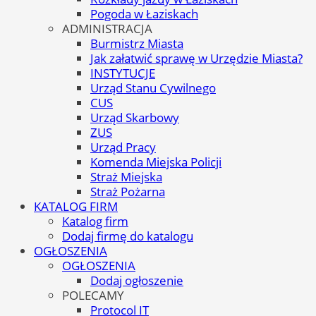
Pogoda w Łaziskach
ADMINISTRACJA
Burmistrz Miasta
Jak załatwić sprawę w Urzędzie Miasta?
INSTYTUCJE
Urząd Stanu Cywilnego
CUS
Urząd Skarbowy
ZUS
Urząd Pracy
Komenda Miejska Policji
Straż Miejska
Straż Pożarna
KATALOG FIRM
Katalog firm
Dodaj firmę do katalogu
OGŁOSZENIA
OGŁOSZENIA
Dodaj ogłoszenie
POLECAMY
Protocol IT