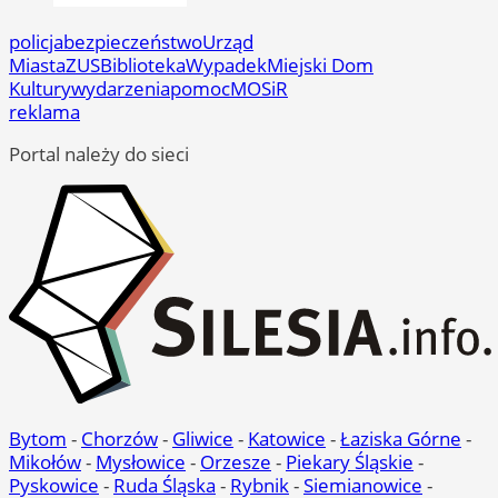
policja
bezpieczeństwo
Urząd
Miasta
ZUS
Biblioteka
Wypadek
Miejski Dom
Kultury
wydarzenia
pomoc
MOSiR
reklama
Portal należy do sieci
Bytom
-
Chorzów
-
Gliwice
-
Katowice
-
Łaziska Górne
-
Mikołów
-
Mysłowice
-
Orzesze
-
Piekary Śląskie
-
Pyskowice
-
Ruda Śląska
-
Rybnik
-
Siemianowice
-