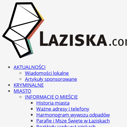
AKTUALNOŚCI
Wiadomości lokalne
Artykuły sponsorowane
KRYMINALNE
MIASTO
INFORMACJE O MIEŚCIE
Historia miasta
Ważne adresy i telefony
Harmonogram wywozu odpadów
Parafie i Msze Święte w Łaziskach
Rozkłady jazdy w Łaziskach