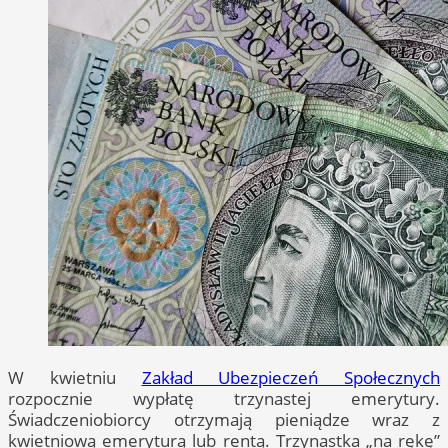
W kwietniu
Zakład Ubezpieczeń Społecznych
rozpocznie wypłatę trzynastej emerytury.
Świadczeniobiorcy otrzymają pieniądze wraz z
kwietniową emeryturą lub rentą. Trzynastka „na rękę”