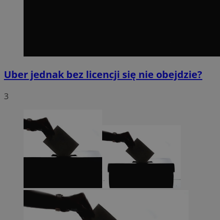
Uber jednak bez licencji się nie obejdzie?
3