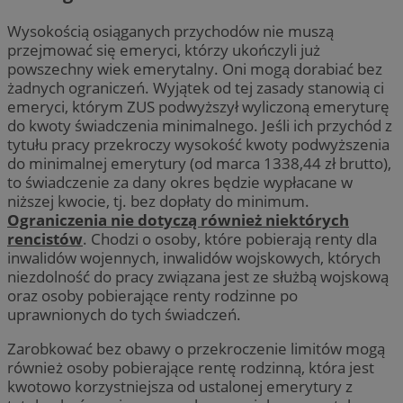
Wysokością osiąganych przychodów nie muszą
przejmować się emeryci, którzy ukończyli już
powszechny wiek emerytalny. Oni mogą dorabiać bez
żadnych ograniczeń. Wyjątek od tej zasady stanowią ci
emeryci, którym ZUS podwyższył wyliczoną emeryturę
do kwoty świadczenia minimalnego. Jeśli ich przychód z
tytułu pracy przekroczy wysokość kwoty podwyższenia
do minimalnej emerytury (od marca 1338,44 zł brutto),
to świadczenie za dany okres będzie wypłacane w
niższej kwocie, tj. bez dopłaty do minimum.
Ograniczenia nie dotyczą również niektórych
rencistów
. Chodzi o osoby, które pobierają renty dla
inwalidów wojennych, inwalidów wojskowych, których
niezdolność do pracy związana jest ze służbą wojskową
oraz osoby pobierające renty rodzinne po
uprawnionych do tych świadczeń.
Zarobkować bez obawy o przekroczenie limitów mogą
również osoby pobierające rentę rodzinną, która jest
kwotowo korzystniejsza od ustalonej emerytury z