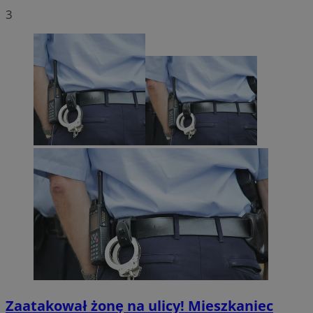
3
Zaatakował żonę na ulicy! Mieszkaniec