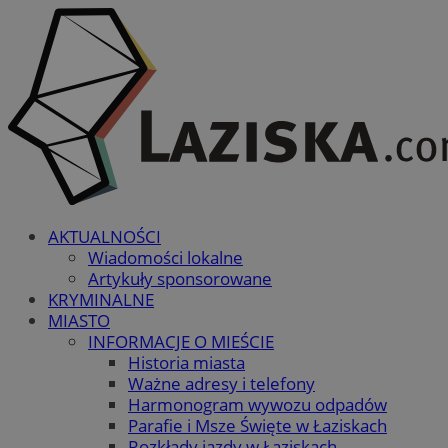
AKTUALNOŚCI
Wiadomości lokalne
Artykuły sponsorowane
KRYMINALNE
MIASTO
INFORMACJE O MIEŚCIE
Historia miasta
Ważne adresy i telefony
Harmonogram wywozu odpadów
Parafie i Msze Święte w Łaziskach
Rozkłady jazdy w Łaziskach