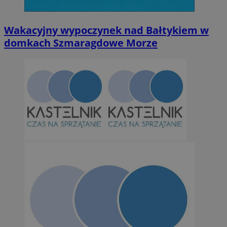
Wakacyjny wypoczynek nad Bałtykiem w
domkach Szmaragdowe Morze