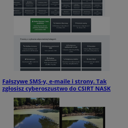
Fałszywe SMS-y, e-maile i strony. Tak
zgłosisz cyberoszustwo do CSIRT NASK