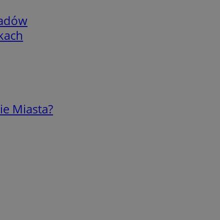
adów
skach
ie Miasta?