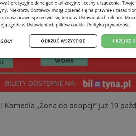
wać precyzyjne dane geolokalizacyjne i cechy urządzenia. Twoje
tryny. Niektórzy dostawcy mogą opierać się na prawnie uzasadnio
ie; masz prawo sprzeciwić się temu w
Ustawieniach reklam
. Może
woją zgodę w
Ustawieniach plików cookie
.
Polityka prywatności
EGÓŁY
ODRZUĆ WSZYSTKIE
PRZEJDŹ 
Wydajność
Targetowanie
Funkcjonalność
Ni
ezbędne
Wydajność
Targetowanie
Funkcjonalność
Niesklasyfikow
ji! Komedia „Żona do adopcji” już 19 pa
ie umożliwiają korzystanie z podstawowych funkcji strony internetowej, takich jak log
Bez niezbędnych plików cookie nie można prawidłowo korzystać ze strony internetowe
Okres
Provider
/
Domena
Opis
przechowywania