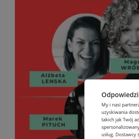
Odpowiedzia
My i nasi partne
uzyskiwania dost
takich jak Twój a
spersonalizowanyc
usług.
Dostawcy s