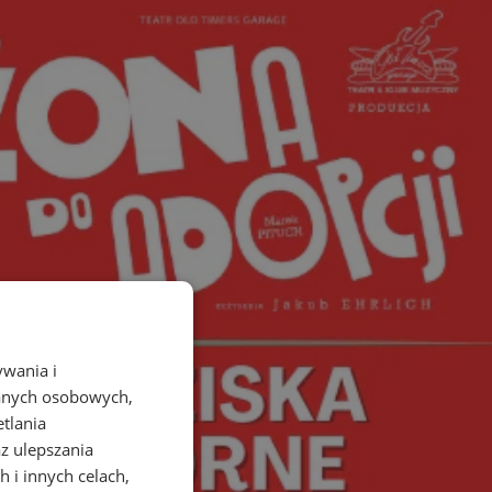
ywania i
danych osobowych,
etlania
az ulepszania
 i innych celach,