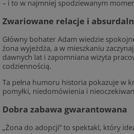
– i to w najmniej spodziewanym momen
Zwariowane relacje i absurdaln
CookieScriptConse
Główny bohater Adam wiedzie spokojne,
żona wyjeżdża, a w mieszkaniu zaczynaj
li_gc
dawnych lat i zapomniana wizyta praco
codziennością.
Nazwa
Ta pełna humoru historia pokazuje w k
Nazwa
Nazwa
ustat_5q1fpXenruu
pomyłki, niedomówienia i nieoczekiwane
_ga_VBEXFQ7ESL
ADK_EX_11
tuuid_lu
ustat_wifky5Xx15n
_ga
Dobra zabawa gwarantowana
ustat_lcx1lqx4r6x3
ustat_hp8X2ki0r9b
„Żona do adopcji” to spektakl, który id
tuuid_lu
__mguid_