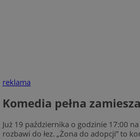
SessID
QeSessID
MvSessID
VISITOR_PRIVACY_
suid
reklama
INGRESSCOOKIE
Komedia pełna zamiesza
euds
Już 19 października o godzinie 17:00 na
rozbawi do łez. „Żona do adopcji” to k
__cf_bm