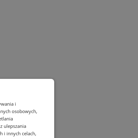
ywania i
danych osobowych,
etlania
az ulepszania
 i innych celach,