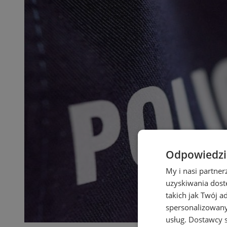
Odpowiedzia
My i nasi partne
uzyskiwania dost
takich jak Twój a
spersonalizowanyc
usług.
Dostawcy s