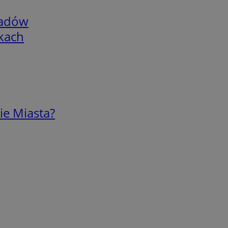
adów
skach
ie Miasta?