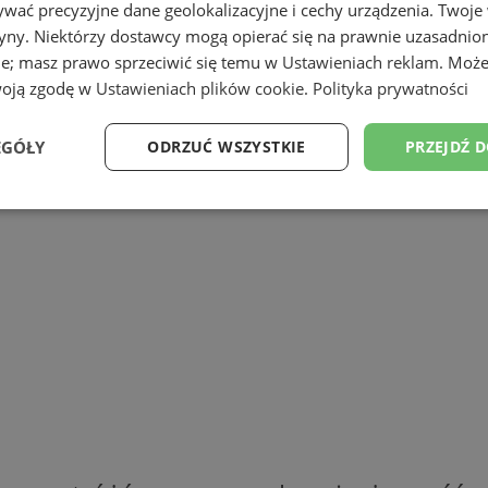
wać precyzyjne dane geolokalizacyjne i cechy urządzenia. Twoje
ościową rzecz? Nie czekaj na wizytę policj
tryny. Niektórzy dostawcy mogą opierać się na prawnie uzasadnio
ie; masz prawo sprzeciwić się temu w
Ustawieniach reklam
. Może
woją zgodę w
Ustawieniach plików cookie
.
Polityka prywatności
EGÓŁY
ODRZUĆ WSZYSTKIE
PRZEJDŹ 
Wydajność
Targetowanie
Funkcjonalność
Ni
ezbędne
Wydajność
Targetowanie
Funkcjonalność
Niesklasyfikow
ie umożliwiają korzystanie z podstawowych funkcji strony internetowej, takich jak log
Bez niezbędnych plików cookie nie można prawidłowo korzystać ze strony internetowe
Okres
Provider
/
Domena
Opis
przechowywania