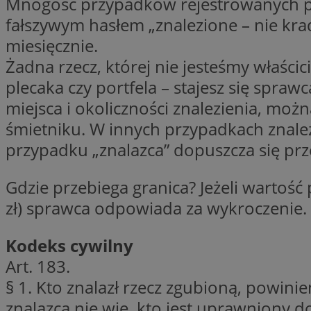
Mnogość przypadków rejestrowanych prz
SessID
fałszywym hasłem „znalezione – nie krad
QeSessID
miesięcznie.
MvSessID
Żadna rzecz, której nie jesteśmy właścic
VISITOR_PRIVACY_
plecaka czy portfela – stajesz się spra
miejsca i okoliczności znalezienia, moż
śmietniku. W innych przypadkach znalez
przypadku „znalazca” dopuszcza się prz
suid
Gdzie przebiega granica? Jeżeli wartoś
zł) sprawca odpowiada za wykroczenie. 
INGRESSCOOKIE
Kodeks cywilny
Art. 183.
euds
§ 1. Kto znalazł rzecz zgubioną, powin
znalazca nie wie, kto jest uprawniony d
__cf_bm