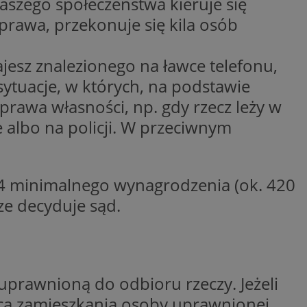
szego społeczeństwa kieruje się
entyfikator sesji.
prawa, przekonuje się kila osób
entyfikator sesji.
entyfikator sesji.
dajesz znalezionego na ławce telefonu,
nformacje o zgodzie
sytuacje, w których, na podstawie
ncjach dotyczących
ia z witryny.
olityki prywatności
 prawa własności, np. gdy rzecz leży w
ich przestrzeganie
temu użytkownik nie
 albo na policji. W przeciwnym
woich preferencji,
 z regulacjami
 identyfikatora
1/4 minimalnego wynagrodzenia (ok. 420
ze decyduje sąd.
erów obsługuje
ekście
lu optymalizacji
 do przechowywania
niu do usług
e, czy użytkownik
uprawnioną do odbioru rzeczy. Jeżeli
enia lub reklamy.
jsca zamieszkania osoby uprawnionej,
niania ludzi i