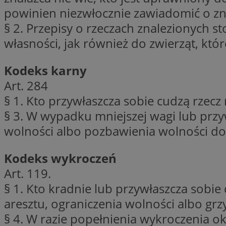
powinien niezwłocznie zawiadomić o zn
§ 2. Przepisy o rzeczach znalezionych 
CookieScriptConse
własności, jak również do zwierząt, które
Kodeks karny
li_gc
Art. 284
§ 1. Kto przywłaszcza sobie cudzą rzec
§ 3. W wypadku mniejszej wagi lub przy
wolności albo pozbawienia wolności do
Nazwa
Nazwa
Nazwa
ustat_5q1fpXenruu
Kodeks wykroczeń
_ga_VBEXFQ7ESL
ADK_EX_11
tuuid_lu
Art. 119.
ustat_wifky5Xx15n
_ga
§ 1. Kto kradnie lub przywłaszcza sobie 
ustat_lcx1lqx4r6x3
aresztu, ograniczenia wolności albo gr
ustat_hp8X2ki0r9b
tuuid_lu
§ 4. W razie popełnienia wykroczenia 
__mguid_