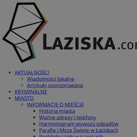
AKTUALNOŚCI
Wiadomości lokalne
Artykuły sponsorowane
KRYMINALNE
MIASTO
INFORMACJE O MIEŚCIE
Historia miasta
Ważne adresy i telefony
Harmonogram wywozu odpadów
Parafie i Msze Święte w Łaziskach
Rozkłady jazdy w Łaziskach