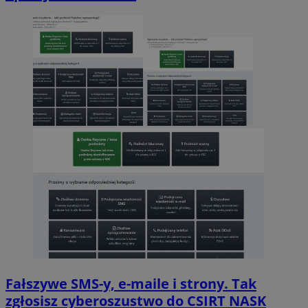
Fałszywe SMS-y, e-maile i strony. Tak
zgłosisz cyberoszustwo do CSIRT NASK