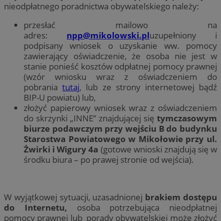
nieodpłatnego poradnictwa obywatelskiego należy:
przesłać mailowo na
adres:
npp@mikolowski.pl
uzupełniony i
podpisany wniosek o uzyskanie ww. pomocy
zawierający oświadczenie, że osoba nie jest w
stanie ponieść kosztów odpłatnej pomocy prawnej
(wzór wniosku wraz z oświadczeniem do
pobrania
tutaj
, lub ze strony internetowej bądź
BIP-U powiatu) lub,
złożyć papierowy wniosek wraz z oświadczeniem
do skrzynki „INNE” znajdującej się
tymczasowym
biurze podawczym przy wejściu B do budynku
Starostwa Powiatowego w Mikołowie przy ul.
Żwirki i Wigury 4a
(gotowe wnioski znajdują się w
środku biura – po prawej stronie od wejścia).
W wyjątkowej sytuacji, uzasadnionej
brakiem dostępu
do Internetu,
osoba potrzebująca nieodpłatnej
pomocy prawnej lub porady obywatelskiej może złożyć