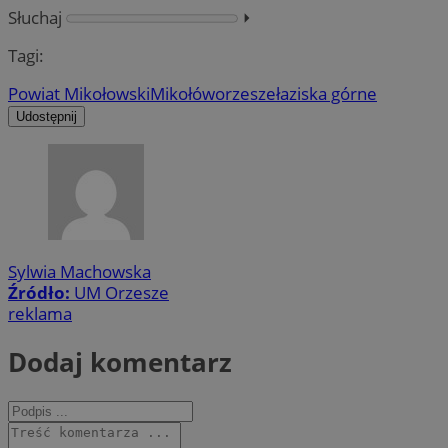
Słuchaj
⏵︎
Tagi:
Powiat Mikołowski
Mikołów
orzesze
łaziska górne
Udostępnij
Sylwia Machowska
Źródło:
UM Orzesze
reklama
Dodaj komentarz