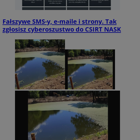
Fałszywe SMS-y, e-maile i strony. Tak
zgłosisz cyberoszustwo do CSIRT NASK