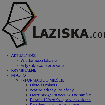
AKTUALNOŚCI
Wiadomości lokalne
Artykuły sponsorowane
KRYMINALNE
MIASTO
INFORMACJE O MIEŚCIE
Historia miasta
Ważne adresy i telefony
Harmonogram wywozu odpadów
Parafie i Msze Święte w Łaziskach
Rozkłady jazdy w Łaziskach