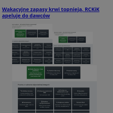
Wakacyjne zapasy krwi topnieją. RCKiK
apeluje do dawców