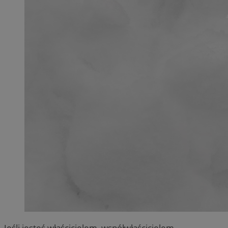
Jeśli jesteś właścicielem, współwłaścicielem,