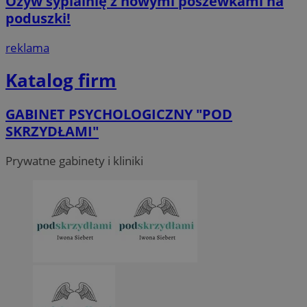
Ożyw sypialnię z nowymi poszewkami na
poduszki!
reklama
Katalog firm
GABINET PSYCHOLOGICZNY "POD
SKRZYDŁAMI"
Prywatne gabinety i kliniki