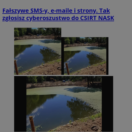
Fałszywe SMS-y, e-maile i strony. Tak
zgłosisz cyberoszustwo do CSIRT NASK