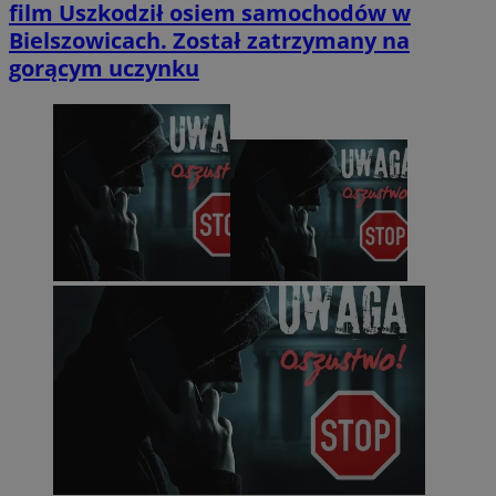
film
Uszkodził osiem samochodów w
Bielszowicach. Został zatrzymany na
gorącym uczynku