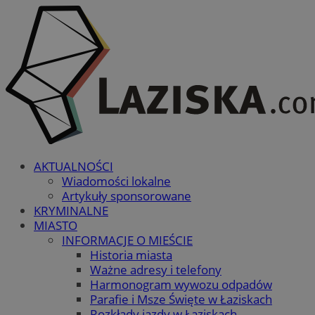
AKTUALNOŚCI
Wiadomości lokalne
Artykuły sponsorowane
KRYMINALNE
MIASTO
INFORMACJE O MIEŚCIE
Historia miasta
Ważne adresy i telefony
Harmonogram wywozu odpadów
Parafie i Msze Święte w Łaziskach
Rozkłady jazdy w Łaziskach