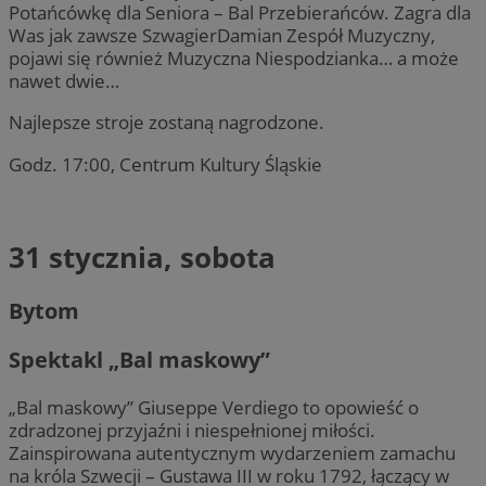
Potańcówkę dla Seniora – Bal Przebierańców. Zagra dla
Was jak zawsze SzwagierDamian Zespół Muzyczny,
pojawi się również Muzyczna Niespodzianka… a może
nawet dwie…
Najlepsze stroje zostaną nagrodzone.
Godz. 17:00, Centrum Kultury Śląskie
31 stycznia, sobota
Bytom
Spektakl „Bal maskowy”
„Bal maskowy” Giuseppe Verdiego to opowieść o
zdradzonej przyjaźni i niespełnionej miłości.
Zainspirowana autentycznym wydarzeniem zamachu
na króla Szwecji – Gustawa III w roku 1792, łączący w