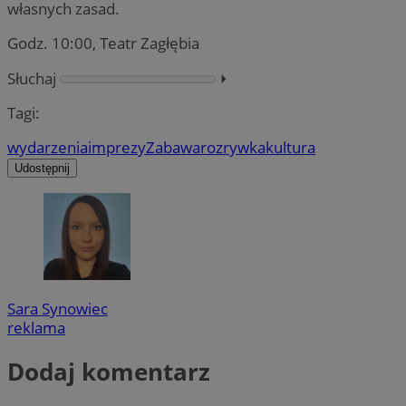
własnych zasad.
Godz. 10:00, Teatr Zagłębia
Słuchaj
⏵︎
Tagi:
wydarzenia
imprezy
Zabawa
rozrywka
kultura
Udostępnij
Sara Synowiec
reklama
Dodaj komentarz