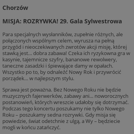
Chorzów
MISJA: ROZRYWKA! 29. Gala Sylwestrowa
Para specjalnych wysłanników, zupełnie różnych, ale
połączonych wspólnym celem, wyrusza na pełną
przygód i nieoczekiwanych zwrotów akcji misję, której
stawką jest… dobra zabawa! Czeka ich ryzykowna gra w
kasynie, tajemnicze szyfry, bananowe rewolwery,
taneczne zasadzki i śpiewające damy w opałach.
Wszystko po to, by odnaleźć Nowy Rok i przywrócić
porządek… w najlepszym stylu.
Sprawa jest poważna. Bez Nowego Roku nie będzie
muzycznych fajerwerków, zabawy ani… noworocznych
postanowień, których wreszcie udałoby się dotrzymać.
Podczas tego koncertu poszukamy nie tylko Nowego
Roku – poszukamy sedna rozrywki. Gdy misja się
powiedzie, świat odetchnie z ulgą, a Wy – będziecie
mogli w końcu zatańczyć.