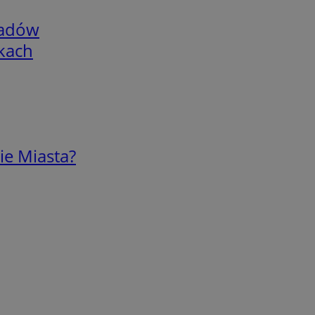
adów
skach
ie Miasta?