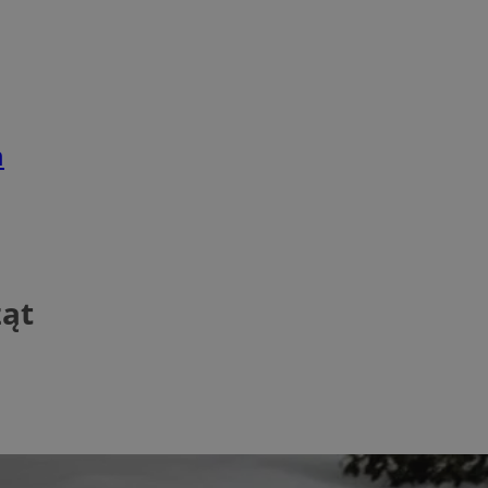
h
ząt