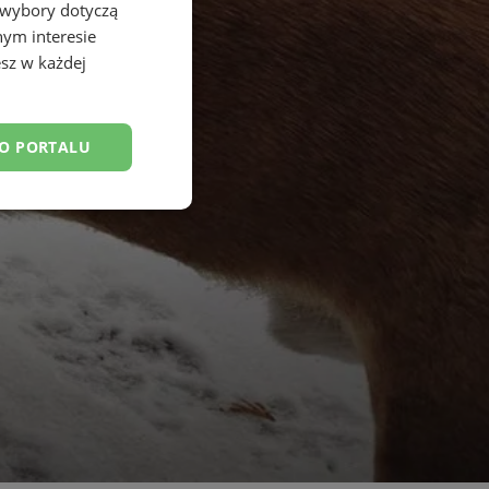
 wybory dotyczą
nym interesie
sz w każdej
DO PORTALU
esklasyfikowane
ane
owanie użytkownika i
j.