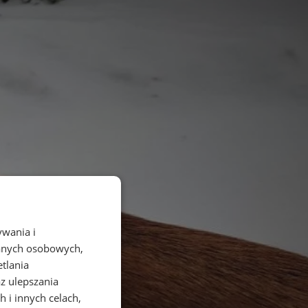
ywania i
danych osobowych,
etlania
az ulepszania
 i innych celach,