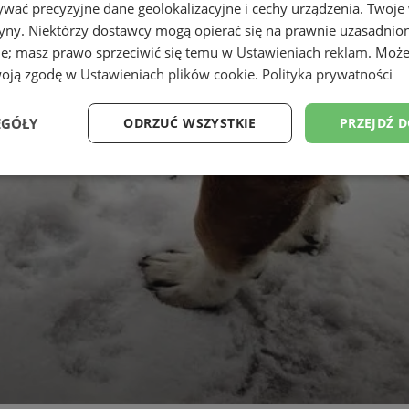
wać precyzyjne dane geolokalizacyjne i cechy urządzenia. Twoje
tryny. Niektórzy dostawcy mogą opierać się na prawnie uzasadnio
ie; masz prawo sprzeciwić się temu w
Ustawieniach reklam
. Może
woją zgodę w
Ustawieniach plików cookie
.
Polityka prywatności
EGÓŁY
ODRZUĆ WSZYSTKIE
PRZEJDŹ 
Wydajność
Targetowanie
Funkcjonalność
Ni
ezbędne
Wydajność
Targetowanie
Funkcjonalność
Niesklasyfikow
ie umożliwiają korzystanie z podstawowych funkcji strony internetowej, takich jak log
Bez niezbędnych plików cookie nie można prawidłowo korzystać ze strony internetowe
Okres
Provider
/
Domena
Opis
przechowywania