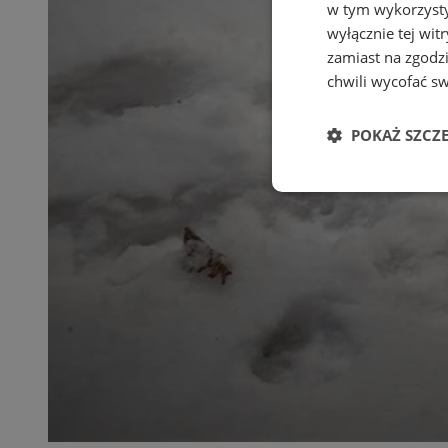
w tym wykorzysty
wyłącznie tej wi
zamiast na zgodz
chwili wycofać s
POKAŻ SZCZ
Niezbędne
Ni
Niezbędne pliki cook
zarządzanie kontem. 
Nazwa