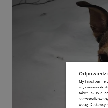
Odpowiedzia
My i nasi partne
uzyskiwania dost
takich jak Twój a
spersonalizowanyc
usług.
Dostawcy s