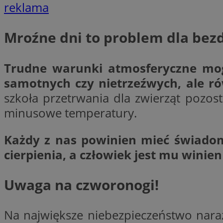
reklama
Mroźne dni to problem dla bez
CookieScriptConse
Trudne warunki atmosferyczne mogą
li_gc
samotnych czy nietrzeźwych, ale ró
szkoła przetrwania dla zwierząt pozo
minusowe temperatury.
Nazwa
Nazwa
Każdy z nas powinien mieć świadomoś
Nazwa
ustat_5q1fpXenruu
cierpienia, a człowiek jest mu winie
_ga_VBEXFQ7ESL
ADK_EX_11
tuuid_lu
ustat_wifky5Xx15n
_ga
Uwaga na czworonogi!
ustat_lcx1lqx4r6x3
ustat_hp8X2ki0r9b
tuuid_lu
Na największe niebezpieczeństwo nara
__mguid_