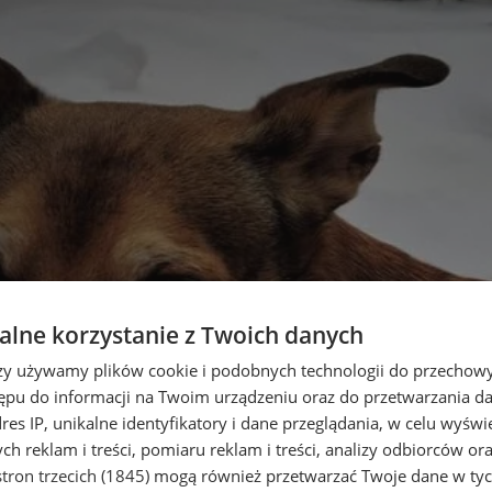
lne korzystanie z Twoich danych
rzy używamy plików cookie i podobnych technologii do przechow
ępu do informacji na Twoim urządzeniu oraz do przetwarzania 
dres IP, unikalne identyfikatory i dane przeglądania, w celu wyświ
h reklam i treści, pomiaru reklam i treści, analizy odbiorców or
tron trzecich (1845)
mogą również przetwarzać Twoje dane w tych