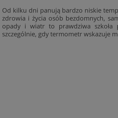
SessID
Od kilku dni panują bardzo niskie tem
QeSessID
zdrowia i życia osób bezdomnych, samo
MvSessID
opady i wiatr to prawdziwa szkoła 
VISITOR_PRIVACY_
szczególnie, gdy termometr wskazuje 
suid
INGRESSCOOKIE
euds
__cf_bm