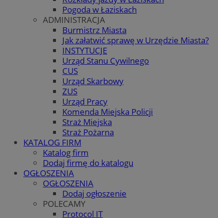
Pogoda w Łaziskach
ADMINISTRACJA
Burmistrz Miasta
Jak załatwić sprawę w Urzędzie Miasta?
INSTYTUCJE
Urząd Stanu Cywilnego
CUS
Urząd Skarbowy
ZUS
Urząd Pracy
Komenda Miejska Policji
Straż Miejska
Straż Pożarna
KATALOG FIRM
Katalog firm
Dodaj firmę do katalogu
OGŁOSZENIA
OGŁOSZENIA
Dodaj ogłoszenie
POLECAMY
Protocol IT