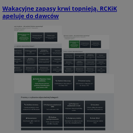
Wakacyjne zapasy krwi topnieją. RCKiK
apeluje do dawców