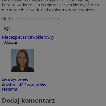
bardziej widoczni dla przejeżdżających kierowców, co
może zapobiec wielu niebezpiecznym zdarzeniom.
Słuchaj
⏵︎
Tagi:
Niebezpieczeństwo
kierowcy
Udostępnij
Sara Synowiec
Źródło:
KMP Sosnowiec
reklama
Dodaj komentarz