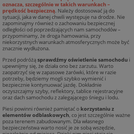
oznacza, szczególnie w takich warunkach –
prędkość bezpieczną
. Należy dostosować ją do
sytuacji, jaka w danej chwili występuje na drodze. Nie
zapominajmy również o zachowaniu bezpiecznej
odległości od poprzedzających nam samochodów –
przypominamy, że droga hamowania, przy
niekorzystnych warunkach atmosferycznych może być
znacznie wydłużona.
Przed podróżą
sprawdźmy oświetlenie samochodu
i
upewnijmy się, że działa ono bez zarzutu. Warto
zaopatrzyć się w zapasowe żarówki, które w razie
potrzeby, będziemy mogli szybko wymienić i
bezpiecznie kontynuować jazdę. Dokładnie
oczyszczajmy szyby, reflektory, tablice rejestracyjne
oraz dach samochodu z zalegającego śniegu i lodu.
Piesi powinni również pamiętać o
korzystaniu z
elementów odblaskowych
, co jest szczególnie ważne
poza terenem zabudowanym. Dla własnego
bezpieczeństwa warto nosić je ze sobą wszędzie,
niezależnie od miejsca. Dzięki nim piesi stają się