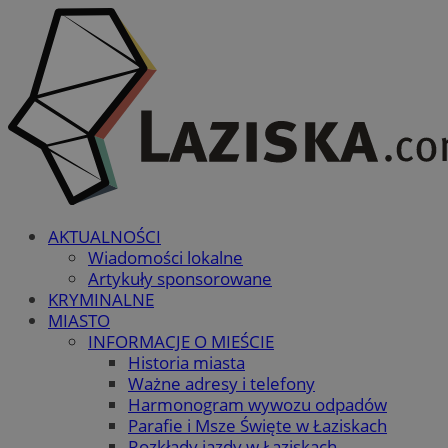
AKTUALNOŚCI
Wiadomości lokalne
Artykuły sponsorowane
KRYMINALNE
MIASTO
INFORMACJE O MIEŚCIE
Historia miasta
Ważne adresy i telefony
Harmonogram wywozu odpadów
Parafie i Msze Święte w Łaziskach
Rozkłady jazdy w Łaziskach