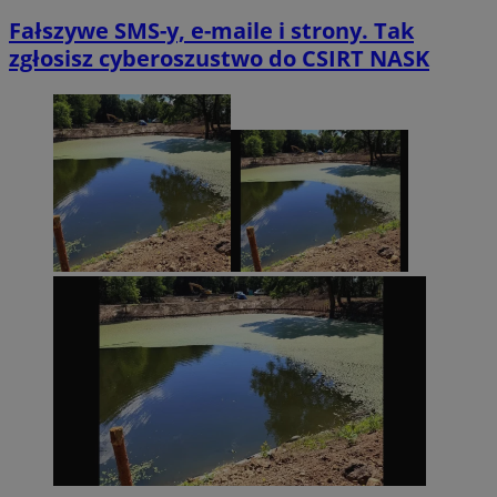
Fałszywe SMS-y, e-maile i strony. Tak
zgłosisz cyberoszustwo do CSIRT NASK