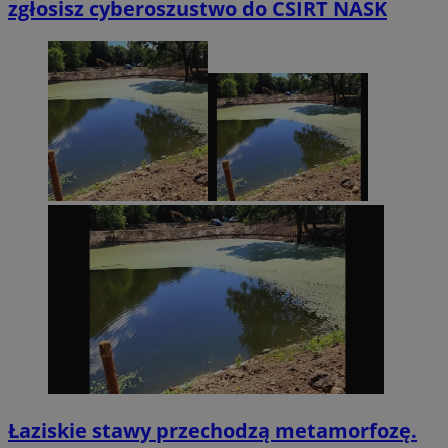
zgłosisz cyberoszustwo do CSIRT NASK
Łaziskie stawy przechodzą metamorfozę.