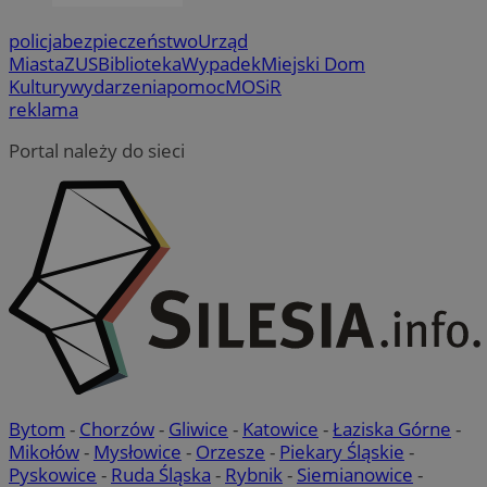
policja
bezpieczeństwo
Urząd
Miasta
ZUS
Biblioteka
Wypadek
Miejski Dom
Kultury
wydarzenia
pomoc
MOSiR
reklama
Portal należy do sieci
Bytom
-
Chorzów
-
Gliwice
-
Katowice
-
Łaziska Górne
-
Mikołów
-
Mysłowice
-
Orzesze
-
Piekary Śląskie
-
Pyskowice
-
Ruda Śląska
-
Rybnik
-
Siemianowice
-