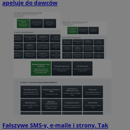
apeluje do dawców
Fałszywe SMS-y, e-maile i strony. Tak