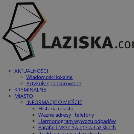
AKTUALNOŚCI
Wiadomości lokalne
Artykuły sponsorowane
KRYMINALNE
MIASTO
INFORMACJE O MIEŚCIE
Historia miasta
Ważne adresy i telefony
Harmonogram wywozu odpadów
Parafie i Msze Święte w Łaziskach
Rozkłady jazdy w Łaziskach