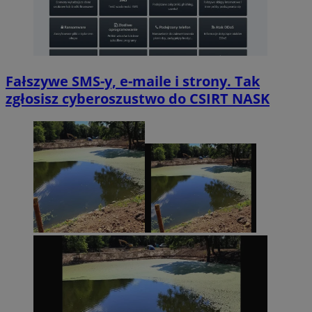
Fałszywe SMS-y, e-maile i strony. Tak
zgłosisz cyberoszustwo do CSIRT NASK