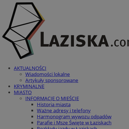
AKTUALNOŚCI
Wiadomości lokalne
Artykuły sponsorowane
KRYMINALNE
MIASTO
INFORMACJE O MIEŚCIE
Historia miasta
Ważne adresy i telefony
Harmonogram wywozu odpadów
Parafie i Msze Święte w Łaziskach
Rozkłady jazdy w Łaziskach