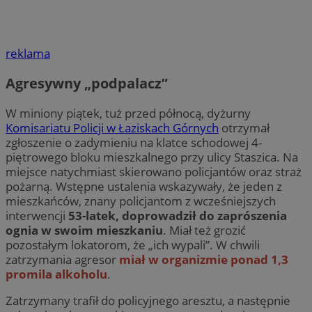
reklama
Agresywny „podpalacz”
W miniony piątek, tuż przed północą, dyżurny
Komisariatu Policji w Łaziskach Górnych
otrzymał
zgłoszenie o zadymieniu na klatce schodowej 4-
piętrowego bloku mieszkalnego przy ulicy Staszica. Na
miejsce natychmiast skierowano policjantów oraz straż
pożarną. Wstępne ustalenia wskazywały, że jeden z
mieszkańców, znany policjantom z wcześniejszych
interwencji
53-latek, doprowadził do zaprószenia
ognia w swoim mieszkaniu
. Miał też grozić
pozostałym lokatorom, że „ich wypali”. W chwili
zatrzymania agresor
miał w organizmie ponad 1,3
promila alkoholu
.
Zatrzymany trafił do policyjnego aresztu, a następnie