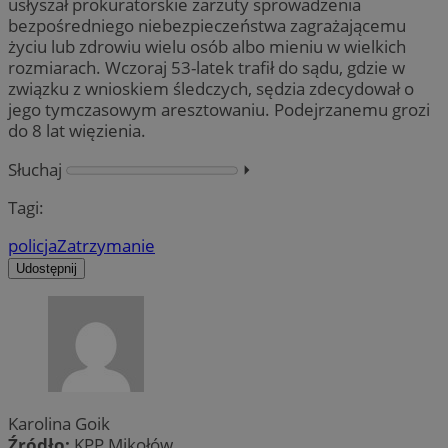
usłyszał prokuratorskie zarzuty sprowadzenia
bezpośredniego niebezpieczeństwa zagrażającemu
życiu lub zdrowiu wielu osób albo mieniu w wielkich
rozmiarach. Wczoraj 53-latek trafił do sądu, gdzie w
związku z wnioskiem śledczych, sędzia zdecydował o
jego tymczasowym aresztowaniu. Podejrzanemu grozi
do 8 lat więzienia.
Słuchaj
⏵︎
Tagi:
policja
Zatrzymanie
Udostępnij
Karolina Goik
Źródło:
KPP Mikołów